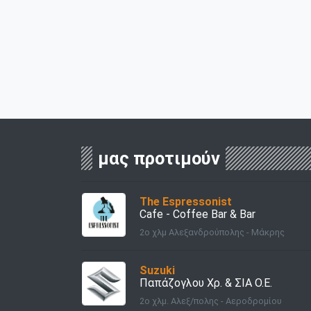
μας προτιμούν
Τhe Εspressonist
Cafe - Coffee Bar & Bar
2ο χλμ Αλεξανδρούπολης - Μάκρης
Suzuki
Παπάζογλου Χρ. & ΣΙΑ Ο.Ε.
2o χλμ. Αλεξ/πολης - Αεροδρομίου