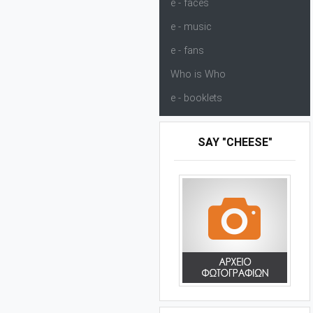
e - faces
e - music
e - fans
Who is Who
e - booklets
SAY "CHEESE"