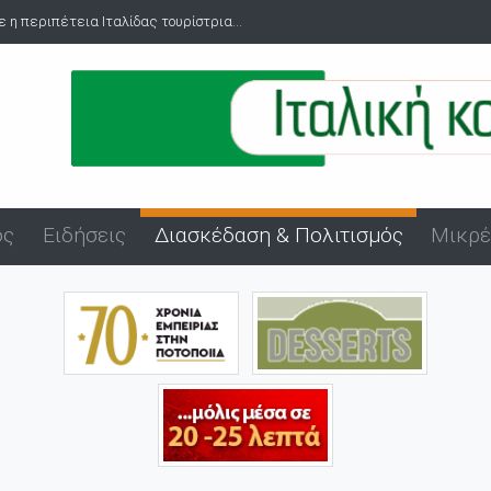
 Εύπλου στο λιμάνι της Αλεξανδρούπολης
ός
Ειδήσεις
Διασκέδαση & Πολιτισμός
Μικρέ