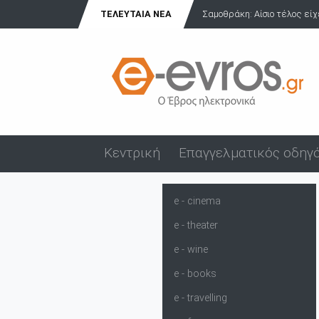
ο τέλος είχε η περιπέτεια Ιταλίδας τουρίστρια...
ΤΕΛΕΥΤΑΊΑ ΝΈΑ
Πανήγυρη Αγίου
Κεντρική
Επαγγελματικός οδηγ
e - cinema
e - theater
e - wine
e - books
e - travelling