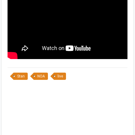
Stan
NOA
live