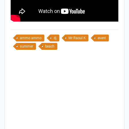
ammo ammo
dj
Mr Raoul K
event
summer
beach