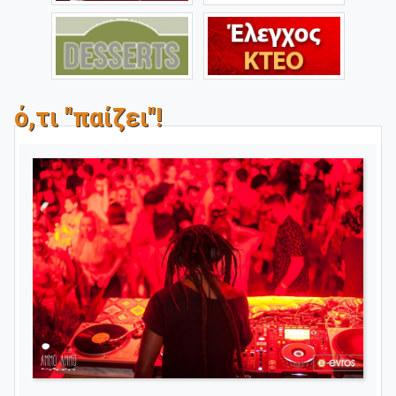
ό,τι "παίζει"!