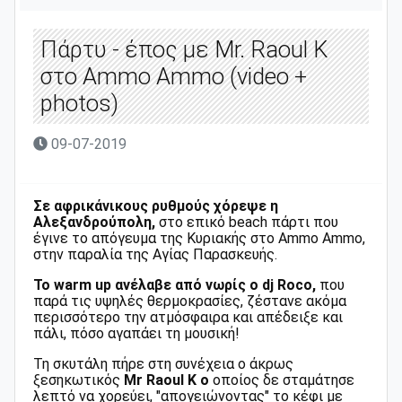
Πάρτυ - έπος με Mr. Raoul K
στο Ammo Ammo (video +
photos)
09-07-2019
Σε αφρικάνικους ρυθμούς χόρεψε η
Αλεξανδρούπολη,
στο επικό beach πάρτι που
έγινε το απόγευμα της Κυριακής στο Ammo Ammo,
στην παραλία της Αγίας Παρασκευής.
To warm up ανέλαβε από νωρίς ο dj Roco,
που
παρά τις υψηλές θερμοκρασίες, ζέστανε ακόμα
περισσότερο την ατμόσφαιρα και απέδειξε και
πάλι, πόσο αγαπάει τη μουσική!
Τη σκυτάλη πήρε στη συνέχεια ο άκρως
ξεσηκωτικός
Mr Raoul K ο
οποίος δε σταμάτησε
λεπτό να χορεύει, "απογειώνοντας" το κέφι με