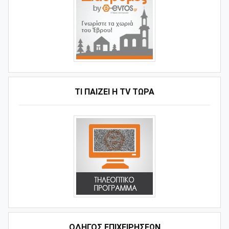
ΤΙ ΠΑΊΖΕΙ Η ΤV ΤΏΡΑ
ΟΔΗΓΌΣ ΕΠΙΧΕΙΡΉΣΕΩΝ