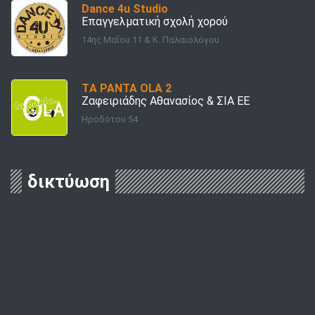
Dance 4u Studio
Επαγγελματική σχολή χορού
14ης Μαΐου 11 & Κ. Παλαιολόγου
TΑ PANTA OLA 2
Ζαφειριάδης Αθανασίος & ΣΙΑ ΕΕ
Ηροδότου 54
δικτύωση