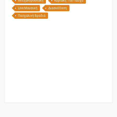
Αλεξανδρούπολη
Κυριακή Του Πάσχα
Live Μουσική
Διασκέδαση
Πασχαλινή Βραδιά