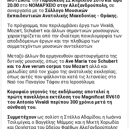
ΜΟΥΣΙΚΗΣ
την
Παρασκευή 22 Απριλίου 2016 και ώρα
20.00
στο
ΝΟΜΑΡΧΕΙΟ στην Αλεξανδρούπολη,
σε
συνεργασία με το
Σύλλογο Μουσικών
Εκπαιδευτικών Ανατολικής Μακεδονίας - Θράκης.
Το πρόγραμμα, που περιλαμβάνει έργα των Vivaldi,
Mozart, Schubert και άλλων σημαντικών μουσουργών,
χαρακτηρίζεται από την ιδιαίτερη ποικιλομορφία των
αποδιδόμενων έργων και την πληθώρα των
συμμετεχόντων μουσικών συντελεστών.
Μεταξύ άλλων θα ερμηνευθούν αριστουργήματα της
δυτικής μουσικής, όπως το
Ave Maria του Schubert
και το Ave verum corpus του Mozart
αλλά και
μελωδίες από τον χώρο της ανατολικής εκκλησίας,
όπως αυτές που ψάλλονται κατά τις λιτανείες στο
Ναό του Παναγίου Τάφου στα Ιεροσόλυμα.
Κορυφαίο γεγονός της εκδήλωσης αποτελεί η
πρώτη πανελλήνια εκτέλεση του Magnificat RV610
του Antonio Vivaldi περίπου 300 χρόνια μετά τη
σύνθεσή του.
Συμμετέχουν
ως σολίστ η Στέλλα Αδαμίδου, η Ιωάννα
Τσιλιμίγκα, ο Βαγγέλης Μάμμος και η Μικτή Χορωδία
και Ορχήστρα του Ωδείου Φαέθων Αλεξανδρούπολης