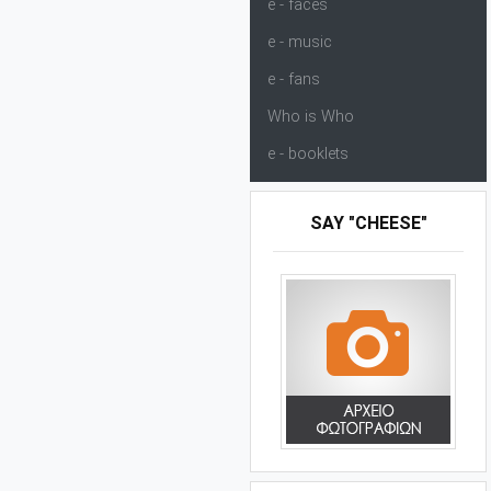
e - faces
e - music
e - fans
Who is Who
e - booklets
SAY "CHEESE"