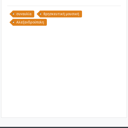
συναυλία
θρησκευτική μουσική
Αλεξανδρούπολη