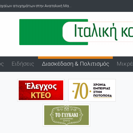
 Ανατολική Μα...
Στη Water Polo League 2 η ανδρική ομάδα πόλο του Ν
ός
Ειδήσεις
Διασκέδαση & Πολιτισμός
Μικρέ