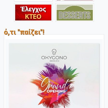
ό,τι "παίζει"!