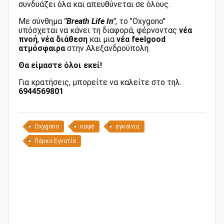
συνδυάζει όλα και απευθύνεται σε όλους.
Με σύνθημα
"Breath Life In"
, το "Oxygono"
υπόσχεται να κάνει τη διαφορά, φέρνοντας
νέα
πνοή
,
νέα διάθεση
και μια
νέα feelgood
ατμόσφαιρα
στην Αλεξανδρούπολη.
Θα είμαστε όλοι εκεί!
Για κρατήσεις, μπορείτε να καλείτε στο τηλ.
6944569801
Oxygono
καφέ
εγκαίνια
Πάρκο Εγνατία