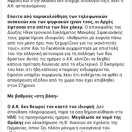
Αφρική και στην Αλάσκα δεν υπήρχε υπολογιστής», λέει ο
Α.Κ. αστειευόμενος.
Επειτα από παρακολούθηση των τηλεφωνικών
συσκευών και των ψηφιακών ιχνών τους, οι Αρχές
έφτασαν στα σπίτια των δύο χάκερ.
Ο επικεφαλής της
Δίωξης Ηλεκτρονικού Εγκλήματος Μανώλης Σφακιανάκης
τους χαρακτήρισε ιδιοφυΐες. «Ανθρωποι με ευφυΐα πάνω
από τον μέσο όρο, που ξεχωρίζουν για τις ικανότητές
τους», είπε. Και το Facebook ευχαρίστησε με επιστολή
του την ελληνική αστυνομία για τη σύλληψη των δύο
δραστών. Αυτές τις ημέρες ο Α.Κ. ελπίζει να δεχθεί
κάποια πρόταση δουλειάς από το εξωτερικό. Ο δικηγόρος
του λέει ότι ήδη κάποιες εταιρείες ενδιαφέρονται.
Εφόσον υπάρξει συμφωνία, λέει ότι ενδέχεται να αρθεί η
απαγόρευση εξόδου από τη χώρα που έχει επιβληθεί
στον 27χρονο.
Με βαθμούς «στη βάση»
Ο Α.Κ. δεν θεωρεί τον εαυτό του ιδιοφυή
. Δεν
σπούδασε πληροφορική, παρά τα όσα δημοσιεύθηκαν στα
ΜΜΕ τις προηγούμενες ημέρες.
Μεγάλωσε σε νομό της
Θράκης
και ολοκλήρωσε τη Β΄ Λυκείου σε σχολείο της
Γερμανίας, όπου ζει πλέον μόνιμα η οικογένειά του.