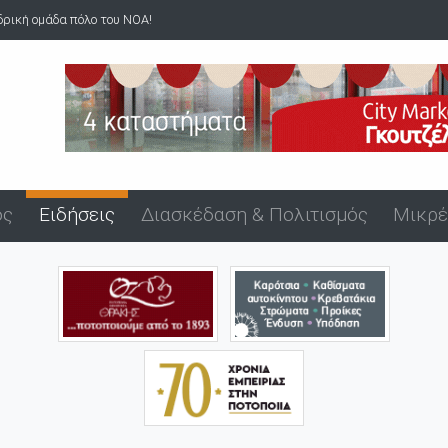
τικά του όργανα σε ανήλικα στον Άβ...
ός
Ειδήσεις
Διασκέδαση & Πολιτισμός
Μικρέ