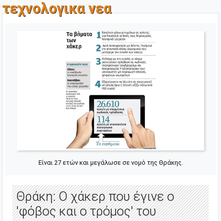
τεχνολογικα νεα
Είναι 27 ετών και μεγάλωσε σε νομό της Θράκης.
Θράκη: Ο χάκερ που έγινε ο
'φόβος και ο τρόμος' του