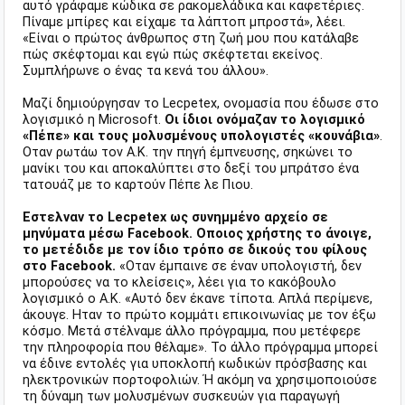
αυτό γράφαμε κώδικα σε ρακομελάδικα και καφετέριες.
Πίναμε μπίρες και είχαμε τα λάπτοπ μπροστά», λέει.
«Είναι ο πρώτος άνθρωπος στη ζωή μου που κατάλαβε
πώς σκέφτομαι και εγώ πώς σκέφτεται εκείνος.
Συμπλήρωνε ο ένας τα κενά του άλλου».
Μαζί δημιούργησαν το Lecpetex, ονομασία που έδωσε στο
λογισμικό η Microsoft.
Οι ίδιοι ονόμαζαν το λογισμικό
«Πέπε» και τους μολυσμένους υπολογιστές «κουνάβια»
.
Οταν ρωτάω τον Α.Κ. την πηγή έμπνευσης, σηκώνει το
μανίκι του και αποκαλύπτει στο δεξί του μπράτσο ένα
τατουάζ με το καρτούν Πέπε λε Πιου.
Εστελναν το Lecpetex ως συνημμένο αρχείο σε
μηνύματα μέσω Facebook. Οποιος χρήστης το άνοιγε,
το μετέδιδε με τον ίδιο τρόπο σε δικούς του φίλους
στο Facebook.
«Οταν έμπαινε σε έναν υπολογιστή, δεν
μπορούσες να το κλείσεις», λέει για το κακόβουλο
λογισμικό ο Α.Κ. «Αυτό δεν έκανε τίποτα. Απλά περίμενε,
άκουγε. Ηταν το πρώτο κομμάτι επικοινωνίας με τον έξω
κόσμο. Μετά στέλναμε άλλο πρόγραμμα, που μετέφερε
την πληροφορία που θέλαμε». Το άλλο πρόγραμμα μπορεί
να έδινε εντολές για υποκλοπή κωδικών πρόσβασης και
ηλεκτρονικών πορτοφολιών. Ή ακόμη να χρησιμοποιούσε
τη δύναμη των μολυσμένων συσκευών για παραγωγή