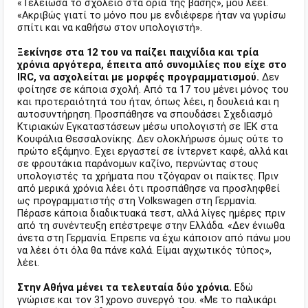
«Τελείωσα το σχολείο στα όρια της βάσης», μου λέει.
«Ακριβώς γιατί το μόνο που με ενδιέφερε ήταν να γυρίσω
σπίτι και να καθήσω στον υπολογιστή».
Ξεκίνησε στα 12 του να παίζει παιχνίδια και τρία
χρόνια αργότερα, έπειτα από συνομιλίες που είχε στο
IRC, να ασχολείται με μορφές προγραμματισμού.
Δεν
φοίτησε σε κάποια σχολή. Από τα 17 του μένει μόνος του
και προτεραιότητά του ήταν, όπως λέει, η δουλειά και η
αυτοσυντήρηση. Προσπάθησε να σπουδάσει Σχεδιασμό
Κτιριακών Εγκαταστάσεων μέσω υπολογιστή σε ΙΕΚ στα
Κουφάλια Θεσσαλονίκης. Δεν ολοκλήρωσε όμως ούτε το
πρώτο εξάμηνο. Εχει εργαστεί σε ίντερνετ καφέ, αλλά και
σε φρουτάκια παράνομων καζίνο, περνώντας στους
υπολογιστές τα χρήματα που τζόγαραν οι παίκτες. Πριν
από μερικά χρόνια λέει ότι προσπάθησε να προσληφθεί
ως προγραμματιστής στη Volkswagen στη Γερμανία.
Πέρασε κάποια διαδικτυακά τεστ, αλλά λίγες ημέρες πριν
από τη συνέντευξη επέστρεψε στην Ελλάδα. «Δεν ένιωθα
άνετα στη Γερμανία. Επρεπε να έχω κάποιον από πάνω μου
να λέει ότι όλα θα πάνε καλά. Είμαι αγχωτικός τύπος»,
λέει.
Στην Αθήνα μένει τα τελευταία δύο χρόνια.
Εδώ
γνώρισε και τον 31χρονο συνεργό του. «Με το παλικάρι