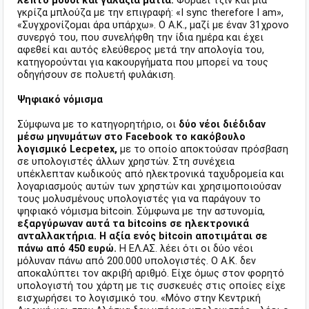
λεπτό μούσι και γαλάζια μάτια.
Φοράει τζιν και μια
γκρίζα μπλούζα με την επιγραφή: «I sync therefore I am»,
«Συγχρονίζομαι άρα υπάρχω». Ο Α.Κ., μαζί με έναν 31χρονο
συνεργό του, που συνελήφθη την ίδια ημέρα και έχει
αφεθεί και αυτός ελεύθερος μετά την απολογία του,
κατηγορούνται για κακουργήματα που μπορεί να τους
οδηγήσουν σε πολυετή φυλάκιση.
Ψηφιακό νόμισμα
Σύμφωνα με το κατηγορητήριο, οι
δύο νέοι διέδιδαν
μέσω μηνυμάτων στο Facebook το κακόβουλο
λογισμικό Lecpetex,
με το οποίο αποκτούσαν πρόσβαση
σε υπολογιστές άλλων χρηστών. Στη συνέχεια
υπέκλεπταν κωδικούς από ηλεκτρονικά ταχυδρομεία και
λογαριασμούς αυτών των χρηστών και χρησιμοποιούσαν
τους μολυσμένους υπολογιστές για να παράγουν το
ψηφιακό νόμισμα bitcoin. Σύμφωνα με την αστυνομία,
εξαργύρωναν αυτά τα bitcoins σε ηλεκτρονικά
ανταλλακτήρια. Η αξία ενός bitcoin αποτιμάται σε
πάνω από 450 ευρώ.
Η ΕΛ.ΑΣ. λέει ότι οι δύο νέοι
μόλυναν πάνω από 200.000 υπολογιστές. Ο Α.Κ. δεν
αποκαλύπτει τον ακριβή αριθμό. Eίχε όμως στον φορητό
υπολογιστή του χάρτη με τις συσκευές στις οποίες είχε
εισχωρήσει το λογισμικό του. «Μόνο στην Κεντρική