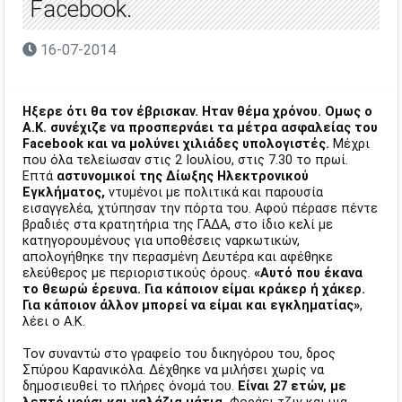
Facebook.
16-07-2014
Ηξερε ότι θα τον έβρισκαν. Ηταν θέμα χρόνου. Ομως ο
Α.Κ. συνέχιζε να προσπερνάει τα μέτρα ασφαλείας του
Facebook και να μολύνει χιλιάδες υπολογιστές.
Μέχρι
που όλα τελείωσαν στις 2 Ιουλίου, στις 7.30 το πρωί.
Επτά
αστυνομικοί της Δίωξης Ηλεκτρονικού
Εγκλήματος,
ντυμένοι με πολιτικά και παρουσία
εισαγγελέα, χτύπησαν την πόρτα του. Αφού πέρασε πέντε
βραδιές στα κρατητήρια της ΓΑΔΑ, στο ίδιο κελί με
κατηγορουμένους για υποθέσεις ναρκωτικών,
απολογήθηκε την περασμένη Δευτέρα και αφέθηκε
ελεύθερος με περιοριστικούς όρους.
«Αυτό που έκανα
το θεωρώ έρευνα. Για κάποιον είμαι κράκερ ή χάκερ.
Για κάποιον άλλον μπορεί να είμαι και εγκληματίας»
,
λέει ο Α.Κ.
Τον συναντώ στο γραφείο του δικηγόρου του, δρος
Σπύρου Καρανικόλα. Δέχθηκε να μιλήσει χωρίς να
δημοσιευθεί το πλήρες όνομά του.
Είναι 27 ετών, με