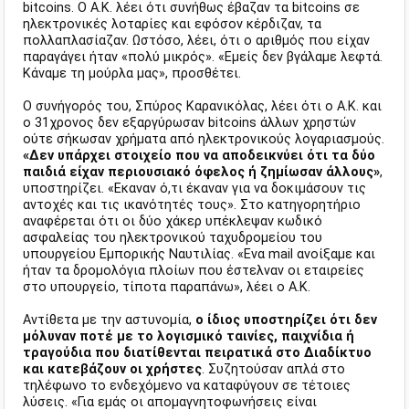
bitcoins. Ο Α.Κ. λέει ότι συνήθως έβαζαν τα bitcoins σε
ηλεκτρονικές λοταρίες και εφόσον κέρδιζαν, τα
πολλαπλασίαζαν. Ωστόσο, λέει, ότι ο αριθμός που είχαν
παραγάγει ήταν «πολύ μικρός». «Εμείς δεν βγάλαμε λεφτά.
Κάναμε τη μούρλα μας», προσθέτει.
Ο συνήγορός του, Σπύρος Καρανικόλας, λέει ότι ο Α.Κ. και
ο 31χρονος δεν εξαργύρωσαν bitcoins άλλων χρηστών
ούτε σήκωσαν χρήματα από ηλεκτρονικούς λογαριασμούς.
«Δεν υπάρχει στοιχείο που να αποδεικνύει ότι τα δύο
παιδιά είχαν περιουσιακό όφελος ή ζημίωσαν άλλους»
,
υποστηρίζει. «Εκαναν ό,τι έκαναν για να δοκιμάσουν τις
αντοχές και τις ικανότητές τους». Στο κατηγορητήριο
αναφέρεται ότι οι δύο χάκερ υπέκλεψαν κωδικό
ασφαλείας του ηλεκτρονικού ταχυδρομείου του
υπουργείου Εμπορικής Ναυτιλίας. «Ενα mail ανοίξαμε και
ήταν τα δρομολόγια πλοίων που έστελναν οι εταιρείες
στο υπουργείο, τίποτα παραπάνω», λέει ο Α.Κ.
Αντίθετα με την αστυνομία,
ο ίδιος υποστηρίζει ότι δεν
μόλυναν ποτέ με το λογισμικό ταινίες, παιχνίδια ή
τραγούδια που διατίθενται πειρατικά στο Διαδίκτυο
και κατεβάζουν οι χρήστες
. Συζητούσαν απλά στο
τηλέφωνο το ενδεχόμενο να καταφύγουν σε τέτοιες
λύσεις. «Για εμάς οι απομαγνητοφωνήσεις είναι