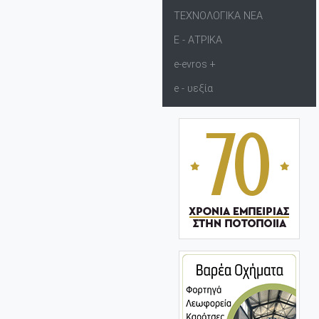
ΤΕΧΝΟΛΟΓΙΚΑ ΝΕΑ
Ε - ΑΤΡΙΚΑ
e-evros +
e - υεξία