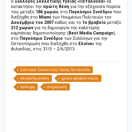
ο
Σύλλογος Σκελετικής Υγείας «Πεταλούδα»
να
κατακτήσει την
πρώτη θέση
για την εξέχουσα πορεία
του, μεταξύ
186 χωρών
, στο
Παγκόσμιο Συνέδριο
που
διεξήχθη στο
Miami
των Ηνωμένων Πολιτειών τον
Δεκέμβριο του 2007
καθώς και το
1ο βραβείο
μεταξύ
212 χωρών
για τη δημιουργία της καλύτερης
καμπάνιας δημοσιοποίησης (
Best Media Campaign
),
στο
Παγκόσμιο Συνέδριο
των Συλλόγων για την
Οστεοπόρωση που διεξήχθη στο
Ελσίνκι
της
Φιλανδίας, στις 31/5 – 2/6/2013.
Σύλλογος Σκελετικής Υγείας Πεταλούδα
Αλεξανδρούπολη
χρόνια φλεβική νόσος
πρόληψη
ενημέρωση