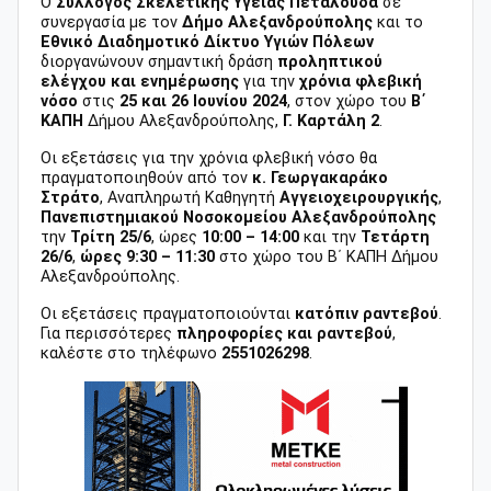
Ο
Σύλλογος Σκελετικής Υγείας Πεταλούδα
σε
συνεργασία με τον
Δήμο Αλεξανδρούπολης
και το
Εθνικό Διαδημοτικό Δίκτυο Υγιών Πόλεων
διοργανώνουν σημαντική δράση
προληπτικού
ελέγχου και ενημέρωσης
για την
χρόνια φλεβική
νόσο
στις
25 και 26 Ιουνίου 2024
, στον χώρο του
B΄
KAΠΗ
Δήμου Αλεξανδρούπολης,
Γ. Καρτάλη 2
.
Οι εξετάσεις για την χρόνια φλεβική νόσο θα
πραγματοποιηθούν από τον
κ. Γεωργακαράκο
Στράτο
, Αναπληρωτή Καθηγητή
Αγγειοχειρουργικής
,
Πανεπιστημιακού Νοσοκομείου Αλεξανδρούπολης
την
Τρίτη 25/6
, ώρες
10:00 – 14:00
και την
Τετάρτη
26/6
,
ώρες 9:30 – 11:30
στο χώρο του Β΄ ΚΑΠΗ Δήμου
Αλεξανδρούπολης.
Οι εξετάσεις πραγματοποιούνται
κατόπιν ραντεβού
.
Για περισσότερες
πληροφορίες και ραντεβού
,
καλέστε στο τηλέφωνο
2551026298
.