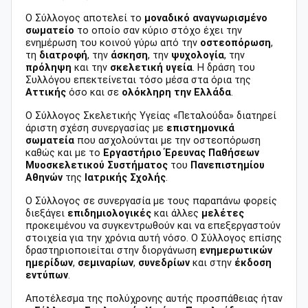
Ο Σύλλογος αποτελεί το
μοναδικό αναγνωρισμένο
σωματείο
το οποίο σαν κύριο στόχο έχει την
ενημέρωση του κοινού γύρω από την
οστεοπόρωση
,
τη
διατροφή
, την
άσκηση
, την
ψυχολογία
, την
πρόληψη
και την
σκελετική υγεία
. Η δράση του
Συλλόγου επεκτείνεται τόσο μέσα στα όρια της
Αττικής
όσο και σε
ολόκληρη την Ελλάδα
.
Ο Σύλλογος Σκελετικής Υγείας «Πεταλούδα» διατηρεί
άριστη σχέση συνεργασίας με
επιστημονικά
σωματεία
που ασχολούνται με την οστεοπόρωση
καθώς και με το
Εργαστήριο Έρευνας Παθήσεων
Μυοσκελετικού Συστήματος
του
Πανεπιστημίου
Αθηνών
της
Ιατρικής Σχολής
.
Ο Σύλλογος σε συνεργασία με τους παραπάνω φορείς
διεξάγει
επιδημιολογικές
και άλλες
μελέτες
προκειμένου να συγκεντρωθούν και να επεξεργαστούν
στοιχεία για την χρόνια αυτή νόσο. Ο Σύλλογος επίσης
δραστηριοποιείται στην διοργάνωση
ενημερωτικών
ημερίδων
,
σεμιναρίων
,
συνεδρίων
και στην
έκδοση
εντύπων
.
Αποτέλεσμα της πολύχρονης αυτής προσπάθειας ήταν