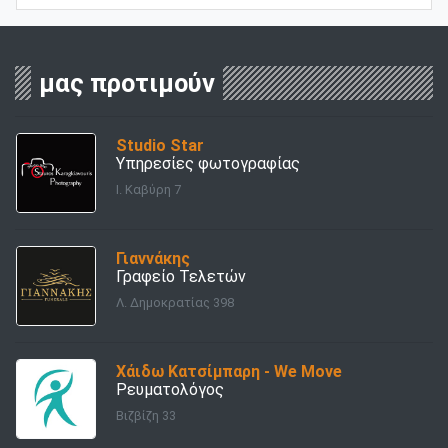
μας προτιμούν
Studio Star
Υπηρεσίες φωτογραφίας
Ι. Καβύρη 7
Γιαννάκης
Γραφείο Τελετών
Λ. Δημοκρατίας 398
Χάιδω Κατσίμπαρη - We Move
Ρευματολόγος
Βιζβίζη 33