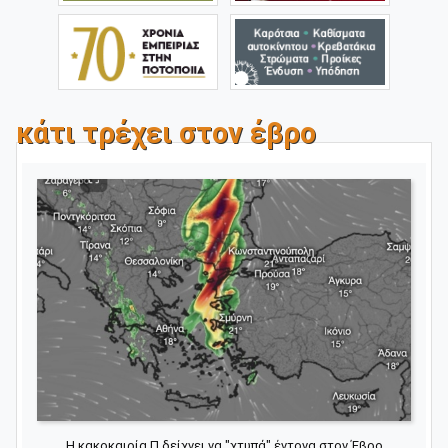
κάτι τρέχει στον έβρο
Η κακοκαιρία Π δείχνει να "χτυπά" έντονα στον Έβρο