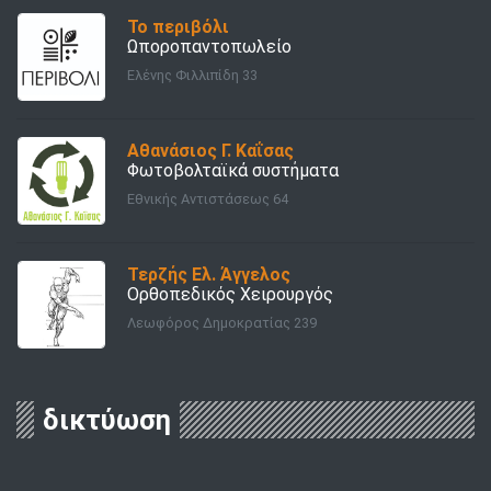
Το περιβόλι
Ωποροπαντοπωλείο
Ελένης Φιλλιπίδη 33
Αθανάσιος Γ. Καΐσας
Φωτοβολταϊκά συστήματα
Εθνικής Αντιστάσεως 64
Τερζής Ελ. Άγγελος
Ορθοπεδικός Χειρουργός
Λεωφόρος Δημοκρατίας 239
δικτύωση