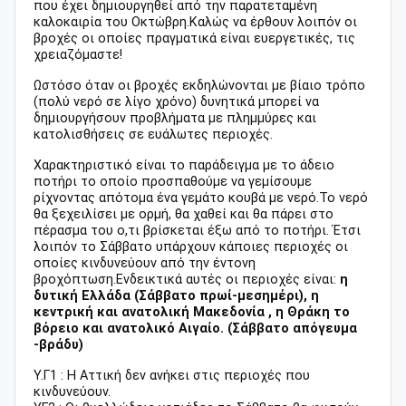
που έχει δημιουργηθεί από την παρατεταμένη
καλοκαιρία του Οκτώβρη.Καλώς να έρθουν λοιπόν οι
βροχές οι οποίες πραγματικά είναι ευεργετικές, τις
χρειαζόμαστε!
Ωστόσο όταν οι βροχές εκδηλώνονται με βίαιο τρόπο
(πολύ νερό σε λίγο χρόνο) δυνητικά μπορεί να
δημιουργήσουν προβλήματα με πλημμύρες και
κατολισθήσεις σε ευάλωτες περιοχές.
Χαρακτηριστικό είναι το παράδειγμα με το άδειο
ποτήρι το οποίο προσπαθούμε να γεμίσουμε
ρίχνοντας απότομα ένα γεμάτο κουβά με νερό.Το νερό
θα ξεχειλίσει με ορμή, θα χαθεί και θα πάρει στο
πέρασμα του ο,τι βρίσκεται έξω από το ποτήρι. Έτσι
λοιπόν το Σάββατο υπάρχουν κάποιες περιοχές οι
οποίες κινδυνεύουν από την έντονη
βροχόπτωση.Ενδεικτικά αυτές οι περιοχές είναι:
η
δυτική Ελλάδα (Σάββατο πρωί-μεσημέρι), η
κεντρική και ανατολική Μακεδονία , η Θράκη το
βόρειο και ανατολικό Αιγαίο. (Σάββατο απόγευμα
-βράδυ)
Υ.Γ1 : Η Αττική δεν ανήκει στις περιοχές που
κινδυνεύουν.