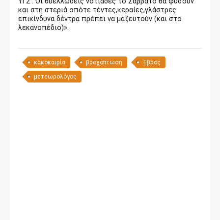
ΥΓ2 : Οι θυελλώδεις νοτιάδες το Σάββατο θα φυσούν
και στη στεριά οπότε τέντες,κεραίες,γλάστρες
επικίνδυνα δέντρα πρέπει να μαζευτούν (και στο
λεκανοπέδιο)».
κακοκαιρία
βροχόπτωση
Έβρος
μετεωρολόγος