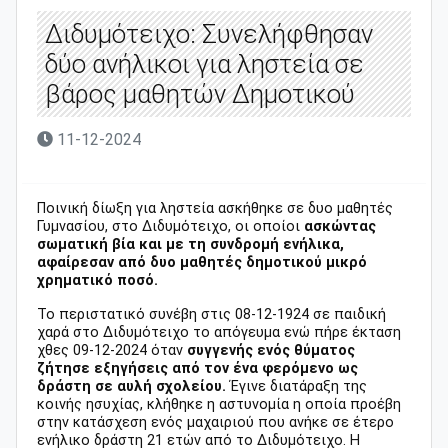
Διδυμότειχο: Συνελήφθησαν
δύο ανήλικοι για ληστεία σε
βάρος μαθητών Δημοτικού
11-12-2024
Ποινική δίωξη για ληστεία ασκήθηκε σε δυο μαθητές
Γυμνασίου, στο Διδυμότειχο, οι οποίοι
ασκώντας
σωματική βία και με τη συνδρομή ενήλικα,
αφαίρεσαν από δυο μαθητές δημοτικού μικρό
χρηματικό ποσό.
Το περιστατικό συνέβη στις 08-12-1924 σε παιδική
χαρά στο Διδυμότειχο το απόγευμα ενώ πήρε έκταση
χθες 09-12-2024 όταν
συγγενής ενός θύματος
ζήτησε εξηγήσεις από τον ένα φερόμενο ως
δράστη σε αυλή σχολείου.
Έγινε διατάραξη της
κοινής ησυχίας, κλήθηκε η αστυνομία η οποία προέβη
στην κατάσχεση ενός μαχαιριού που ανήκε σε έτερο
ενήλικο δράστη 21 ετών από το Διδυμότειχο. Η