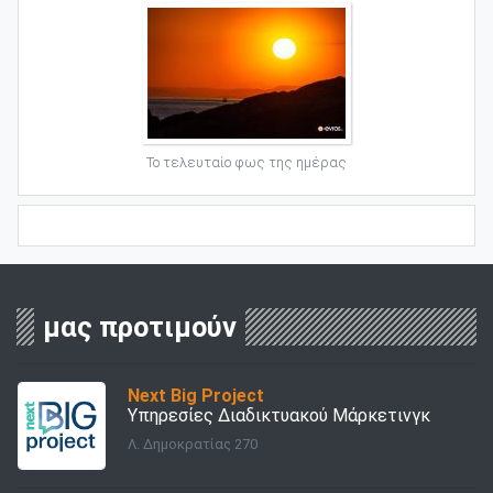
Το τελευταίο φως της ημέρας
μας προτιμούν
Next Big Project
Υπηρεσίες Διαδικτυακού Μάρκετινγκ
Λ. Δημοκρατίας 270