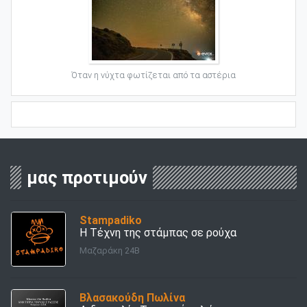
Όταν η νύχτα φωτίζεται από τα αστέρια
μας προτιμούν
Stampadiko
Η Τέχνη της στάμπας σε ρούχα
Μαζαράκη 24Β
Βλασακούδη Πωλίνα