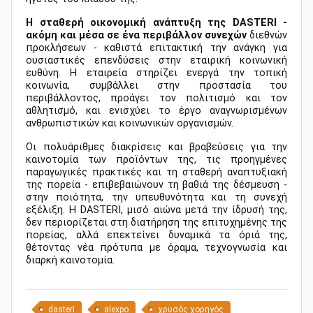
Η σταθερή οικονομική ανάπτυξη της DASTERI -
ακόμη και μέσα σε ένα περιβάλλον συνεχών
διεθνών
προκλήσεων - καθιστά επιτακτική την ανάγκη για
ουσιαστικές επενδύσεις στην εταιρική κοινωνική
ευθύνη. Η εταιρεία στηρίζει ενεργά την τοπική
κοινωνία, συμβάλλει στην προστασία του
περιβάλλοντος, προάγει τον πολιτισμό και τον
αθλητισμό, και ενισχύει το έργο αναγνωρισμένων
ανθρωπιστικών και κοινωνικών οργανισμών.
Οι πολυάριθμες διακρίσεις και βραβεύσεις για την
καινοτομία των προϊόντων της, τις προηγμένες
παραγωγικές πρακτικές και τη σταθερή αναπτυξιακή
της πορεία - επιβεβαιώνουν τη βαθιά της δέσμευση -
στην ποιότητα, την υπευθυνότητα και τη συνεχή
εξέλιξη. Η DASTERI, μισό αιώνα μετά την ίδρυσή της,
δεν περιορίζεται στη διατήρηση της επιτυχημένης της
πορείας, αλλά επεκτείνει δυναμικά τα όριά της,
θέτοντας νέα πρότυπα με όραμα, τεχνογνωσία και
διαρκή καινοτομία.
dasteri
alexpo
χρυσός χορηγός