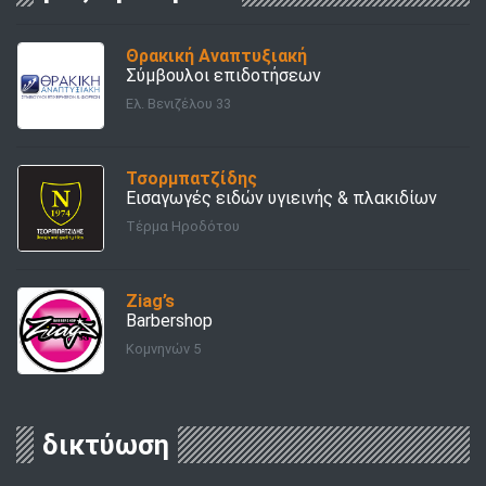
Θρακική Αναπτυξιακή
Σύμβουλοι επιδοτήσεων
Ελ. Βενιζέλου 33
Τσορμπατζίδης
Εισαγωγές ειδών υγιεινής & πλακιδίων
Τέρμα Ηροδότου
Ziag’s
Barbershop
Κομνηνών 5
δικτύωση