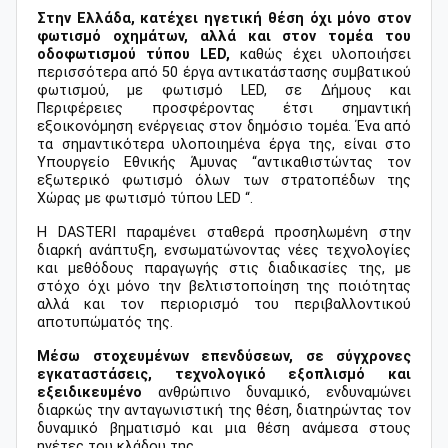
Στην Ελλάδα, κατέχει ηγετική θέση όχι μόνο στον
φωτισμό οχημάτων, αλλά και στον τομέα του
οδοφωτισμού τύπου LED,
καθώς έχει υλοποιήσει
περισσότερα από 50 έργα αντικατάστασης συμβατικού
φωτισμού, με φωτισμό LED, σε Δήμους και
Περιφέρειες προσφέροντας έτσι σημαντική
εξοικονόμηση ενέργειας στον δημόσιο τομέα. Ένα από
τα σημαντικότερα υλοποιημένα έργα της, είναι στο
Υπουργείο Εθνικής Άμυνας “αντικαθιστώντας τον
εξωτερικό φωτισμό όλων των στρατοπέδων της
Χώρας με φωτισμό τύπου
LED
“.
Η DASTERI παραμένει σταθερά προσηλωμένη στην
διαρκή ανάπτυξη, ενσωματώνοντας νέες τεχνολογίες
και μεθόδους παραγωγής στις διαδικασίες της, με
στόχο όχι μόνο την βελτιστοποίηση της ποιότητας
αλλά και τον περιορισμό του περιβαλλοντικού
αποτυπώματός της.
Μέσω στοχευμένων επενδύσεων, σε σύγχρονες
εγκαταστάσεις, τεχνολογικό εξοπλισμό και
εξειδικευμένο
ανθρώπινο δυναμικό, ενδυναμώνει
διαρκώς την ανταγωνιστική της θέση, διατηρώντας τον
δυναμικό βηματισμό και μια θέση ανάμεσα στους
ηγέτες του κλάδου της.