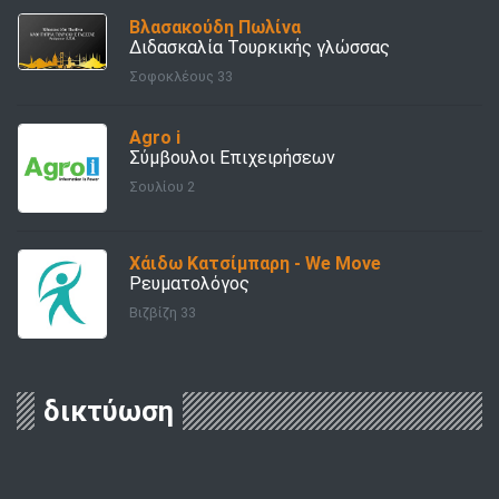
Βλασακούδη Πωλίνα
Διδασκαλία Τουρκικής γλώσσας
Σοφοκλέους 33
Agro i
Σύμβουλοι Επιχειρήσεων
Σουλίου 2
Χάιδω Κατσίμπαρη - We Move
Ρευματολόγος
Βιζβίζη 33
δικτύωση