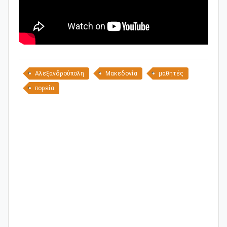
Αλεξανδρούπολη
Μακεδονία
μαθητές
πορεία