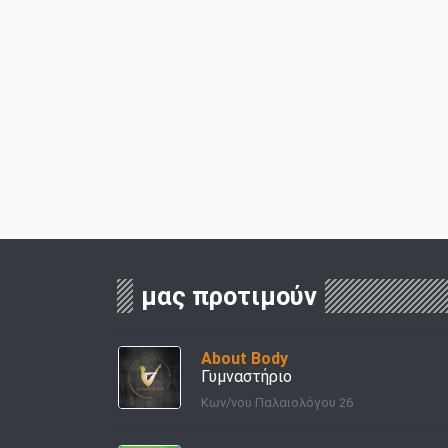
μας προτιμούν
About Body
Γυμναστήριο
Κων/νου Παλαιολόγου 26