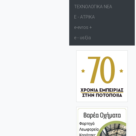
ΤΕΧΝΟΛΟΓΙΚΑ ΝΕΑ
Ε - ΑΤΡΙΚΑ
e-evros +
e - υεξία