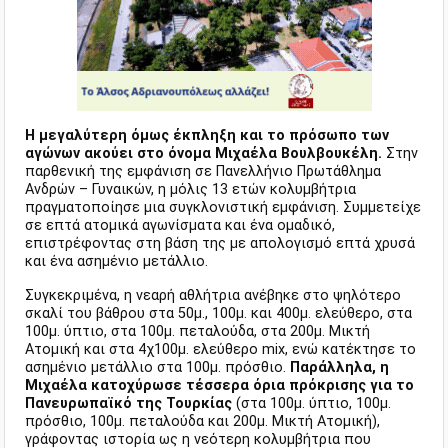
Η μεγαλύτερη όμως έκπληξη και το πρόσωπο των
αγώνων ακούει στο όνομα Μιχαέλα Βουλβουκέλη.
Στην
παρθενική της εμφάνιση σε Πανελλήνιο Πρωτάθλημα
Ανδρών – Γυναικών, η μόλις 13 ετών κολυμβήτρια
πραγματοποίησε μια συγκλονιστική εμφάνιση. Συμμετείχε
σε επτά ατομικά αγωνίσματα και ένα ομαδικό,
επιστρέφοντας στη βάση της με απολογισμό επτά χρυσά
και ένα ασημένιο μετάλλιο.
Συγκεκριμένα, η νεαρή αθλήτρια ανέβηκε στο ψηλότερο
σκαλί του βάθρου στα 50μ., 100μ. και 400μ. ελεύθερο, στα
100μ. ύπτιο, στα 100μ. πεταλούδα, στα 200μ. Μικτή
Ατομική και στα 4χ100μ. ελεύθερο mix, ενώ κατέκτησε το
ασημένιο μετάλλιο στα 100μ. πρόσθιο.
Παράλληλα, η
Μιχαέλα κατοχύρωσε τέσσερα όρια πρόκρισης για το
Πανευρωπαϊκό της Τουρκίας
(στα 100μ. ύπτιο, 100μ.
πρόσθιο, 100μ. πεταλούδα και 200μ. Μικτή Ατομική),
γράφοντας ιστορία ως η νεότερη κολυμβήτρια που