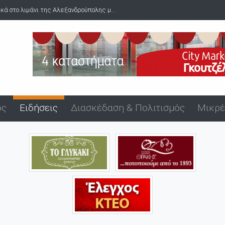
ος Αυγούστου παραδίδεται το Τέμενος Βαγιαζήτ - Τι ανακοίν...
ός
Ειδήσεις
Διασκέδαση & Πολιτισμός
Μικρέ