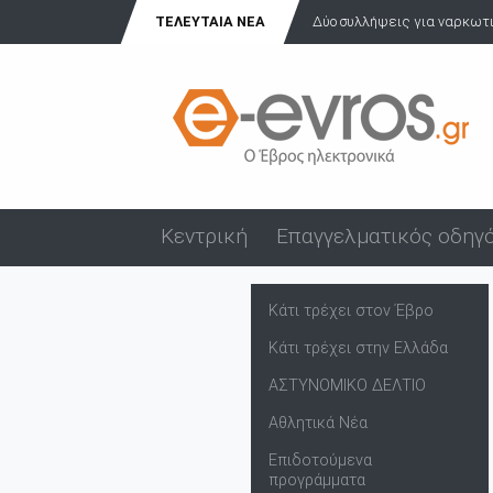
 συλλήψεις για ναρκωτικά στο λιμάνι της Αλεξανδρούπολης μ...
ΤΕΛΕΥΤΑΊΑ ΝΈΑ
Τέλ
Κεντρική
Επαγγελματικός οδηγ
Κάτι τρέχει στον Έβρο
Κάτι τρέχει στην Ελλάδα
ΑΣΤΥΝΟΜΙΚΟ ΔΕΛΤΙΟ
Αθλητικά Νέα
Επιδοτούμενα
προγράμματα