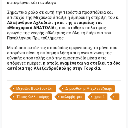
καταφέρνει κάτι ανάλογο.
Σημαντικό ρόλο σε αυτή την τεράστια προσπάθεια και
επιτυχία της Μιχαέλας έπαιξε η έμπρακτη στήριξη του κ.
Αλέξανδρου Αχλαδιώτη και της εταιρείας του
«Μπαχαρικά ΑΝΑΤΟΛΙΑ»,
που στάθηκε πολύτιμος
αρωγός της νεαρής αθλήτριας σε όλη τη διάρκεια του
Πανελληνίου Πρωταθλήματος.
Μετά από αυτές τις σπουδαίες εμφανίσεις, το μόνο που
απομένει είναι η επίσημη κλήση και η ανακοίνωση της
εθνικής αποστολής από την ομοσπονδία μέσα στις
επόμενες ημέρες,
η οποία αναμένεται να στείλει τα δύο
αστέρια της Αλεξανδρούπολης στην Τουρκία.
Μιχαέλα Βουλβουκέλη
Δημοσθένης Μιχαλεντζάκης
Τάσος Καλλιτσάρης
κολυμβήτρια
χρυσά