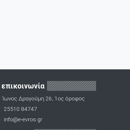
επικοινωνία
Ίωνος Δραγούμη 26, 1ος όροφος
25510 84747
info@e-evros.gr