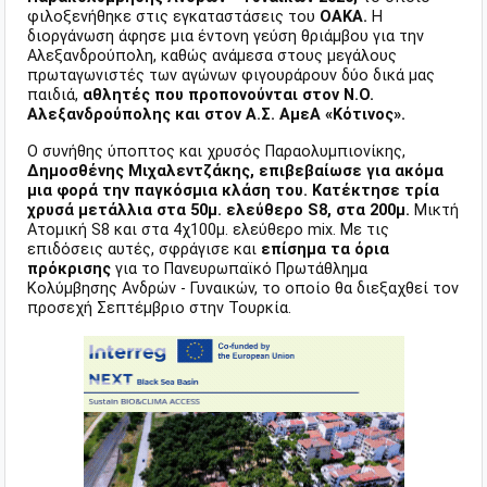
φιλοξενήθηκε στις εγκαταστάσεις του
ΟΑΚΑ.
Η
διοργάνωση άφησε μια έντονη γεύση θριάμβου για την
Αλεξανδρούπολη, καθώς ανάμεσα στους μεγάλους
πρωταγωνιστές των αγώνων φιγουράρουν δύο δικά μας
παιδιά,
αθλητές που προπονούνται στον Ν.Ο.
Αλεξανδρούπολης και στον Α.Σ. ΑμεΑ «Κότινος».
Ο συνήθης ύποπτος και χρυσός Παραολυμπιονίκης,
Δημοσθένης Μιχαλεντζάκης, επιβεβαίωσε για ακόμα
μια φορά την παγκόσμια κλάση του. Κατέκτησε τρία
χρυσά μετάλλια στα 50μ. ελεύθερο S8, στα 200μ.
Μικτή
Ατομική S8 και στα 4χ100μ. ελεύθερο mix. Με τις
επιδόσεις αυτές, σφράγισε και
επίσημα τα όρια
πρόκρισης
για το Πανευρωπαϊκό Πρωτάθλημα
Κολύμβησης Ανδρών - Γυναικών, το οποίο θα διεξαχθεί τον
προσεχή Σεπτέμβριο στην Τουρκία.