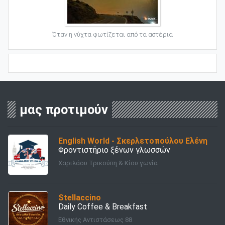
Όταν η νύχτα φωτίζεται από τα αστέρια
μας προτιμούν
English World - Σκερλετοπούλου Ελένη
Φροντιστήριο ξένων γλωσσών
Χαριλάου Τρικούπη & Κίου γωνία
Stellaccino
Daily Coffee & Breakfast
Εθνικής Αντιστάσεως 88