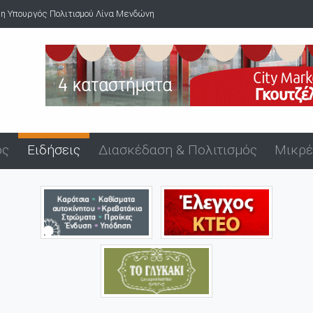
 η Υπουργός Πολιτισμού Λίνα Μενδώνη
ός
Ειδήσεις
Διασκέδαση & Πολιτισμός
Μικρέ