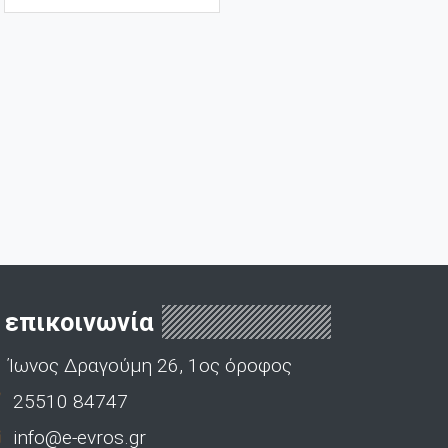
επικοινωνία
Ίωνος Δραγούμη 26, 1ος όροφος
25510 84747
info@e-evros.gr