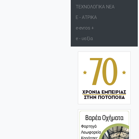
ΤΕΧΝΟΛΟΓΙΚΑ ΝΕΑ
Ε - ΑΤΡΙΚΑ
e-evros +
e - υεξία