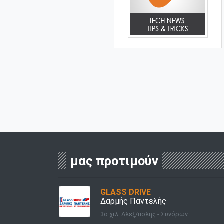
μας προτιμούν
GLASS DRIVE
Δαρμής Παντελής
3ο χιλ. Αλεξ/πολης - Συνόρων