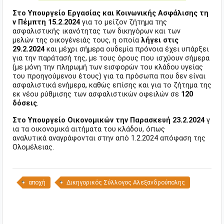
Στο
Υπουργείο Εργασίας και Κοινωνικής Ασφάλισης
τη
ν Πέμπτη 15.2.2024
για το μείζον ζήτημα της
ασφαλιστικής ικανότητας των δικηγόρων και των
μελών της οικογένειάς τους, η οποία
λήγει στις
29.2.2024
και μέχρι σήμερα ουδεμία πρόνοια έχει υπάρξει
για την παράτασή της, με τους όρους που ισχύουν σήμερα
(με μόνη την πληρωμή των εισφορών του κλάδου υγείας
του προηγούμενου έτους) για τα πρόσωπα που δεν είναι
ασφαλιστικά ενήμερα, καθώς επίσης και για το ζήτημα της
εκ νέου ρύθμισης των ασφαλιστικών οφειλών σε
120
δόσεις
.
Στο Υπουργείο Οικονομικών την Παρασκευή 23.2.2024
γ
ια τα οικονομικά αιτήματα του κλάδου, όπως
αναλυτικά αναγράφονται στην από 1.2.2024 απόφαση της
Ολομέλειας.
αποχή
Δικηγορικός Σύλλογος Αλεξανδρούπολης