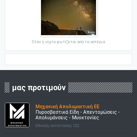
Όταν η νύχτα φωτίζεται από τα αστέρια
μας προτιμούν
Μηχανική Απολυμαντική ΕΕ
Πυροσβεστικά Είδη - Απεντομώσεις -
Απολυμάνσεις - Μυοκτονίες
Εθνικής αντίστασης 122