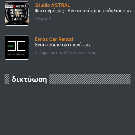
Studio ASTRAL
Φωτογράφος · Βιντεοσκόπηση εκδηλώσεων
Αθηνάς 2
Evros Car Rental
Ενοικιάσεις αυτοκινήτων
Λ. Δημοκρατίας 67 & Αερολιμένας
δικτύωση