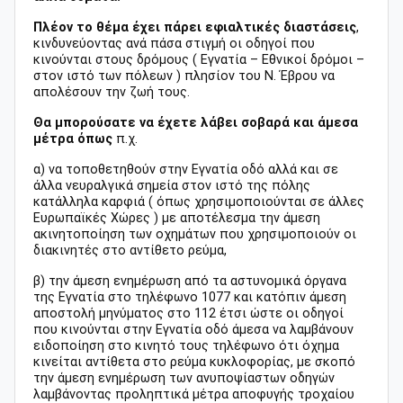
Πλέον το θέμα έχει πάρει εφιαλτικές διαστάσεις
,
κινδυνεύοντας ανά πάσα στιγμή οι οδηγοί που
κινούνται στους δρόμους ( Εγνατία – Εθνικοί δρόμοι –
στον ιστό των πόλεων ) πλησίον του Ν. Έβρου να
απολέσουν την ζωή τους.
Θα μπορούσατε να έχετε λάβει σοβαρά και άμεσα
μέτρα όπως
π.χ.
α) να τοποθετηθούν στην Εγνατία οδό αλλά και σε
άλλα νευραλγικά σημεία στον ιστό της πόλης
κατάλληλα καρφιά ( όπως χρησιμοποιούνται σε άλλες
Ευρωπαϊκές Χώρες ) με αποτέλεσμα την άμεση
ακινητοποίηση των οχημάτων που χρησιμοποιούν οι
διακινητές στο αντίθετο ρεύμα,
β) την άμεση ενημέρωση από τα αστυνομικά όργανα
της Εγνατία στο τηλέφωνο 1077 και κατόπιν άμεση
αποστολή μηνύματος στο 112 έτσι ώστε οι οδηγοί
που κινούνται στην Εγνατία οδό άμεσα να λαμβάνουν
ειδοποίηση στο κινητό τους τηλέφωνο ότι όχημα
κινείται αντίθετα στο ρεύμα κυκλοφορίας, με σκοπό
την άμεση ενημέρωση των ανυποψίαστων οδηγών
λαμβάνοντας προληπτικά μέτρα αποφυγής τροχαίου