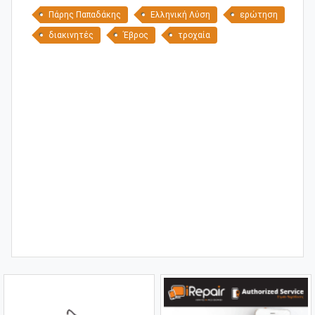
Πάρης Παπαδάκης
Ελληνική Λύση
ερώτηση
διακινητές
Έβρος
τροχαία