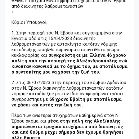
ΘΕΜΑ:« Τροχαία θανατηφόρα ατυχήματα στον Ν. Έβρου
από διακινητές λαθρομεταναστών
».
Κύριοι Υπουργοί,
1. Στην περιοχή του Ν. Έβρου και συγκεκριμένα στην
Εγνατία οδό στις 15/04/2023 διακινητής
λαθρομεταναστών με αυτοκίνητο κατόπιν νόμιμης
καταδίωξης εισήλθε παράνομα στο αντίθετο ρεύμα
κυκλοφορίας και
συγκρούστηκε με Έλληνα 46 χρονο
πολίτη από την περιοχή της Αλεξανδρούπολης ενώ
κινούταν κανονικά με το όχημα του, με αποτέλεσμα
ο συντοπίτης μου να χάσει την ζωή του.
2. Στις 06/07/2023 στην περιοχή του κόμβου Αρδανίου
στον Ν. Έβρου διακινητής λαθρομεταναστών κατόπιν
νόμιμης καταδίωξης με τον ίδιο αναφερόμενο τρόπο
συγκρούστηκε με
69 χρονο Εβρίτη με αποτέλεσμα
να χάσει και αυτός την ζωή του.
Πέρα των ανωτέρω ατυχημάτων καθημερινά στον Ν.
Έβρου ακόμα και
μέσα στην πόλη της Αλεξ/πολης
σημειώνονται τροχαία ατυχήματα από διακινητές
και από θαύμα μέχρι σήμερα δεν έχουμε θρηνήσει
άλλα θύματα.