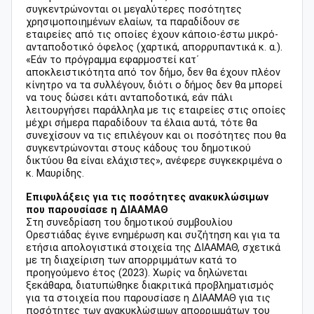
συγκεντρώνονται οι μεγαλύτερες ποσότητες
χρησιμοποιημένων ελαίων, τα παραδίδουν σε
εταιρείες από τις οποίες έχουν κάποιο-έστω μικρό-
ανταποδοτικό όφελος (χαρτικά, απορρυπαντικά κ. α.).
«Εάν το πρόγραμμα εφαρμοστεί κατ΄
αποκλειστικότητα από τον δήμο, δεν θα έχουν πλέον
κίνητρο να τα συλλέγουν, διότι ο δήμος δεν θα μπορεί
να τους δώσει κάτι ανταποδοτικά, εάν πάλι
λειτουργήσει παράλληλα με τις εταιρείες στις οποίες
μέχρι σήμερα παραδίδουν τα έλαια αυτά, τότε θα
συνεχίσουν να τις επιλέγουν και οι ποσότητες που θα
συγκεντρώνονται στους κάδους του δημοτικού
δικτύου θα είναι ελάχιστες», ανέφερε συγκεκριμένα ο
κ. Μαυρίδης.
Επιφυλάξεις για τις ποσότητες ανακυκλώσιμων
που παρουσίασε η ΔΙΑΑΜΑΘ
Στη συνεδρίαση του δημοτικού συμβουλίου
Ορεστιάδας έγινε ενημέρωση και συζήτηση και για τα
ετήσια απολογιστικά στοιχεία της ΔΙΑΑΜΑΘ, σχετικά
με τη διαχείριση των απορριμμάτων κατά το
προηγούμενο έτος (2023). Χωρίς να δηλώνεται
ξεκάθαρα, διατυπώθηκε διακριτικά προβληματισμός
για τα στοιχεία που παρουσίασε η ΔΙΑΑΜΑΘ για τις
ποσότητες των ανακυκλώσιμων απορριμμάτων του