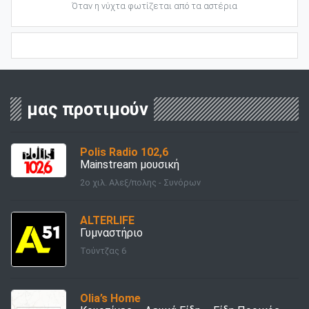
Όταν η νύχτα φωτίζεται από τα αστέρια
μας προτιμούν
Polis Radio 102,6
Mainstream μουσική
2ο χιλ. Αλεξ/πολης - Συνόρων
ALTERLIFE
Γυμναστήριο
Τούντζας 6
Olia’s Home