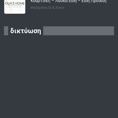
Κουρτίνες – Λευκά Είδη – Είδη Προικός
Μαζαράκη 32 & Αίνου
δικτύωση