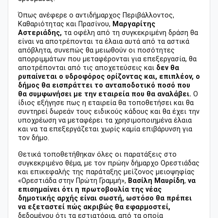
Όπως ανέφερε ο αντιδήμαρχος Περιβάλλοντος,
Καθαριότητας και Πρασίνου,
Μαργαρίτης
Αστεριάδης,
τα οφέλη από τη συγκεκριμένη δράση θα
είναι να αποτρέπονται τα έλαια αυτά από τα αστικά
απόβλητα, συνεπώς θα μειωθούν οι ποσότητες
απορριμμάτων που μεταφέρονται για επεξεργασία, θα
αποτρέπονται από τις αποχετεύσεις και
δεν θα
ρυπαίνεται ο υδροφόρος ορίζοντας και, επιπλέον, ο
δήμος θα εισπράττει το ανταποδοτικό ποσό που
θα συμφωνήσει με την εταιρεία που θα αναλάβει.
Ο
ίδιος εξήγησε πως η εταιρεία θα τοποθετήσει και θα
συντηρεί δωρεάν τους ειδικούς κάδους και θα έχει την
υποχρέωση να μεταφέρει τα χρησιμοποιημένα έλαια
και να τα επεξεργάζεται χωρίς καμία επιβάρυνση για
τον δήμο.
Θετικά τοποθετήθηκαν όλες οι παρατάξεις στο
συγκεκριμένο θέμα, με τον πρώην δήμαρχο Ορεστιάδας
και επικεφαλής της παράταξης μείζονος μειοψηφίας
«Ορεστιάδα στην Πρώτη Γραμμή»,
Βασίλη Μαυρίδη
,
να
επισημαίνει ότι η πρωτοβουλία της νέας
δημοτικής αρχής είναι σωστή, ωστόσο θα πρέπει
να εξεταστεί πώς ακριβώς θα εφαρμοστεί,
δεδομένου ότι τα εστιατόρια, από τα οποία