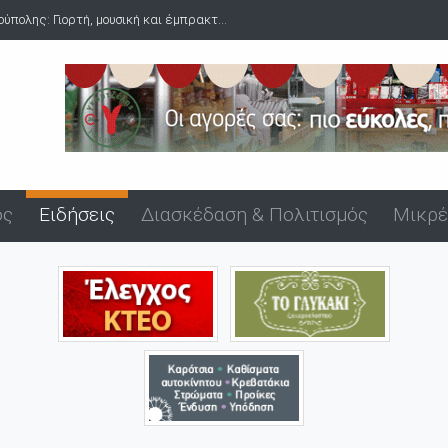
πολης: Γιορτή, μουσική και έμπρακτ...
Δύο συλλήψεις για ναρκωτικ
ός
Ειδήσεις
Διασκέδαση & Πολιτισμός
Μικρέ