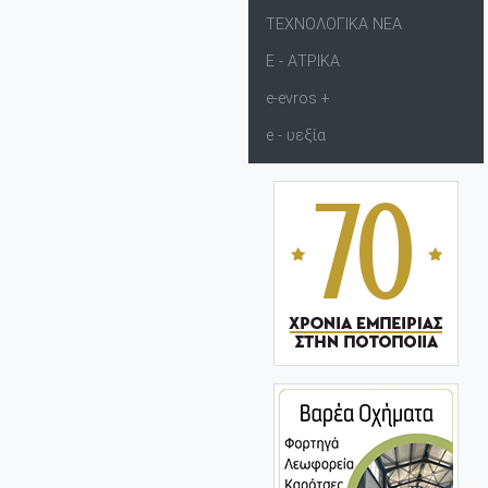
ΤΕΧΝΟΛΟΓΙΚΑ ΝΕΑ
Ε - ΑΤΡΙΚΑ
e-evros +
e - υεξία