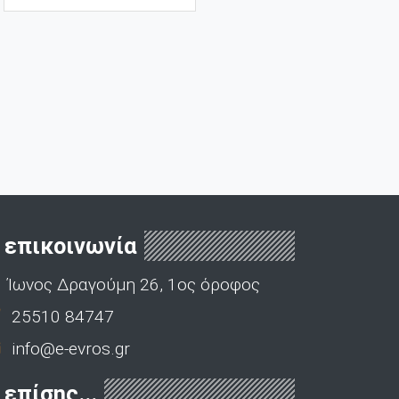
επικοινωνία
Ίωνος Δραγούμη 26, 1ος όροφος
25510 84747
info@e-evros.gr
επίσης...