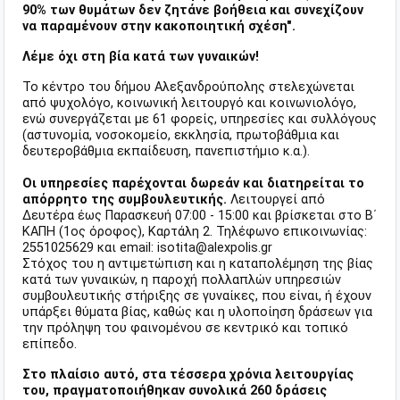
90% των θυμάτων δεν ζητάνε βοήθεια και συνεχίζουν
να παραμένουν στην κακοποιητική σχέση".
Λέμε όχι στη βία κατά των γυναικών!
Το κέντρο του δήμου Αλεξανδρούπολης στελεχώνεται
από ψυχολόγο, κοινωνική λειτουργό και κοινωνιολόγο,
ενώ συνεργάζεται με 61 φορείς, υπηρεσίες και συλλόγους
(αστυνομία, νοσοκομείο, εκκλησία, πρωτοβάθμια και
δευτεροβάθμια εκπαίδευση, πανεπιστήμιο κ.α.).
Οι υπηρεσίες παρέχονται δωρεάν και διατηρείται το
απόρρητο της συμβουλευτικής.
Λειτουργεί από
Δευτέρα έως Παρασκευή 07:00 - 15:00 και βρίσκεται στο Β΄
ΚΑΠΗ (1ος όροφος), Καρτάλη 2. Τηλέφωνο επικοινωνίας:
2551025629 και email: isotita@alexpolis.gr
Στόχος του η αντιμετώπιση και η καταπολέμηση της βίας
κατά των γυναικών, η παροχή πολλαπλών υπηρεσιών
συμβουλευτικής στήριξης σε γυναίκες, που είναι, ή έχουν
υπάρξει θύματα βίας, καθώς και η υλοποίηση δράσεων για
την πρόληψη του φαινομένου σε κεντρικό και τοπικό
επίπεδο.
Στο πλαίσιο αυτό, στα τέσσερα χρόνια λειτουργίας
του, πραγματοποιήθηκαν συνολικά 260 δράσεις