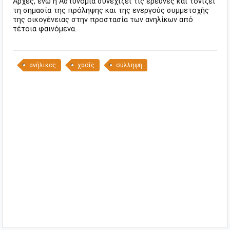
Αρχές, ενώ η Αστυνομία συνεχίζει τις έρευνες και τονίζει
τη σημασία της πρόληψης και της ενεργούς συμμετοχής
της οικογένειας στην προστασία των ανηλίκων από
τέτοια φαινόμενα.
ανήλικος
χασίς
σύλληψη