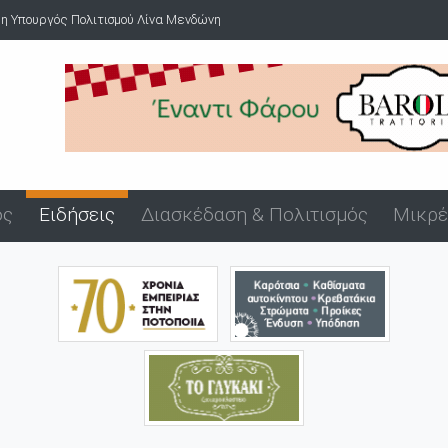
 η Υπουργός Πολιτισμού Λίνα Μενδώνη
ός
Ειδήσεις
Διασκέδαση & Πολιτισμός
Μικρέ