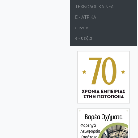
ΤΕΧΝΟΛΟΓΙΚΑ ΝΕΑ
Ε - ΑΤΡΙΚΑ
e-evros +
e - υεξία