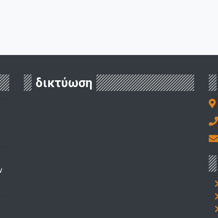
δικτύωση
ν