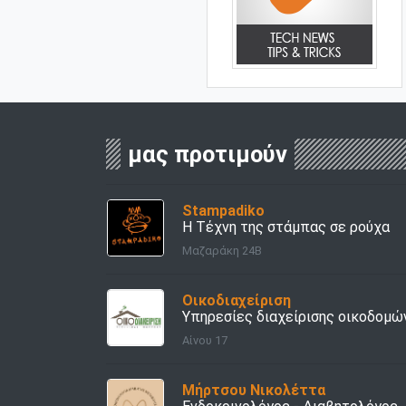
μας προτιμούν
Stampadiko
Η Τέχνη της στάμπας σε ρούχα
Μαζαράκη 24Β
Οικοδιαχείριση
Υπηρεσίες διαχείρισης οικοδομώ
Αίνου 17
Μήρτσου Νικολέττα