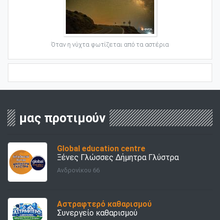
Όταν η νύχτα φωτίζεται από τα αστέρια
μας προτιμούν
Global education centre
Ξένες Γλώσσες Δήμητρα Γλύστρα
Ανδρονίκου 66
Αστραφτερό καθαρισμού
Συνεργείο καθαρισμού