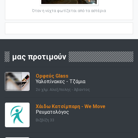
Όταν η νύχτα φωτίζεται από τα αστέρια
μας προτιμούν
Ορφεύς Glass
Υαλοπίνακες - Τζάμια
2ο χλμ. Αλεξ/πολης - Άβαντος
Χάιδω Κατσίμπαρη - We Move
Ρευματολόγος
Βιζβίζη 33