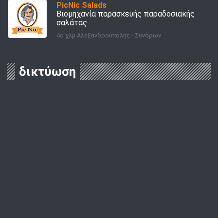
PicNic Salads
Βιομηχανία παρασκευής παραδοσιακής
σαλάτας
4ο χλμ Αλεξανδρούπολης - Συνόρων
δικτύωση