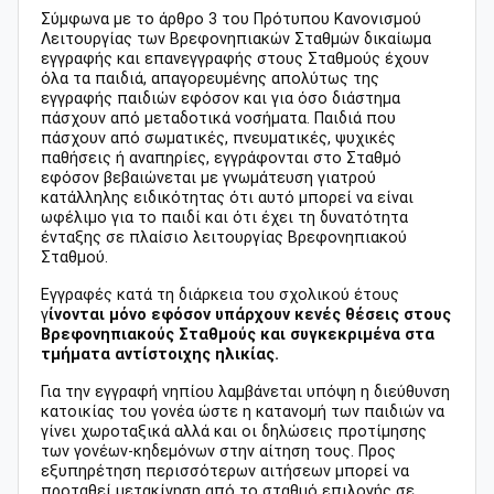
Σύμφωνα με το άρθρο 3 του Πρότυπου Κανονισμού
Λειτουργίας των Βρεφονηπιακών Σταθμών δικαίωμα
εγγραφής και επανεγγραφής στους Σταθμούς έχουν
όλα τα παιδιά, απαγορευμένης απολύτως της
εγγραφής παιδιών εφόσον και για όσο διάστημα
πάσχουν από μεταδοτικά νοσήματα. Παιδιά που
πάσχουν από σωματικές, πνευματικές, ψυχικές
παθήσεις ή αναπηρίες, εγγράφονται στο Σταθμό
εφόσον βεβαιώνεται με γνωμάτευση γιατρού
κατάλληλης ειδικότητας ότι αυτό μπορεί να είναι
ωφέλιμο για το παιδί και ότι έχει τη δυνατότητα
ένταξης σε πλαίσιο λειτουργίας Βρεφονηπιακού
Σταθμού.
Εγγραφές κατά τη διάρκεια του σχολικού έτους
γ
ίνονται μόνο εφόσον υπάρχουν κενές θέσεις στους
Βρεφονηπιακούς Σταθμούς και συγκεκριμένα στα
τμήματα αντίστοιχης ηλικίας.
Για την εγγραφή νηπίου λαμβάνεται υπόψη η διεύθυνση
κατοικίας του γονέα ώστε η κατανομή των παιδιών να
γίνει χωροταξικά αλλά και οι δηλώσεις προτίμησης
των γονέων-κηδεμόνων στην αίτηση τους. Προς
εξυπηρέτηση περισσότερων αιτήσεων μπορεί να
προταθεί μετακίνηση από το σταθμό επιλογής σε