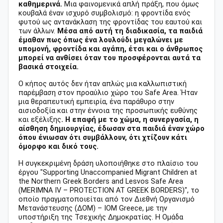
καθημερινά.
Μια φαινομενικά απλή πράξη, που όμως
κουβαλά έναν ισχυρό συμβολισμό: η φροντίδα ενός
φυτού ως αντανάκλαση της φροντίδας του εαυτού και
των άλλων.
Μέσα από αυτή τη διαδικασία, τα παιδιά
έμαθαν πως όπως ένα λουλούδι μεγαλώνει με
υπομονή, φροντίδα και αγάπη, έτσι και ο άνθρωπος
μπορεί να ανθίσει όταν του προσφέρονται αυτά τα
βασικά στοιχεία.
Ο κήπος αυτός δεν ήταν απλώς μια καλλωπιστική
παρέμβαση στον προαύλιο χώρο του Safe Area. Ήταν
μια θεραπευτική εμπειρία, ένα παράθυρο στην
αισιοδοξία και στην έννοια της προσωπικής ευθύνης
και εξέλιξης
. Η επαφή με το χώμα, η συνεργασία, η
αίσθηση δημιουργίας, έδωσαν στα παιδιά έναν χώρο
όπου ένιωσαν ότι συμβάλλουν, ότι χτίζουν κάτι
όμορφο και δικό τους.
Η συγκεκριμένη δράση υλοποιήθηκε στο πλαίσιο του
έργου "Supporting Unaccompanied Migrant Children at
the Northern Greek Borders and Lesvos Safe Area
(MERIMNA IV – PROTECTION AT GREEK BORDERS)", το
οποίο πραγματοποιείται από τον Διεθνή Οργανισμό
Μετανάστευσης (ΔΟΜ) – IOM Greece, με την
υποστήριξη της Τσεχικής Δημοκρατίας. Η Ομάδα