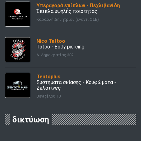
Υπεραγορά επίπλων - Πεχλιβανίδη
Έπιπλα υψηλής ποιότητας
Καραολή Δημητρίου (έναντι ΟΣΕ)
Nico Tattoo
Tatoo - Body piercing
Λ. Δημοκρατίας 382
Tentoplus
Συστήματα σκίασης - Κουφώματα -
Ζελατίνες
Βενιζέλου 10
δικτύωση