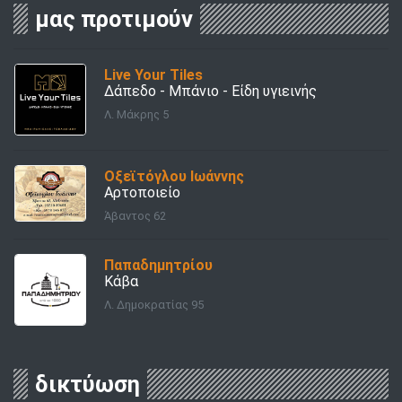
μας προτιμούν
Live Your Tiles
Δάπεδο - Μπάνιο - Είδη υγιεινής
Λ. Μάκρης 5
Οξεϊτόγλου Ιωάννης
Αρτοποιείο
Άβαντος 62
Παπαδημητρίου
Κάβα
Λ. Δημοκρατίας 95
δικτύωση