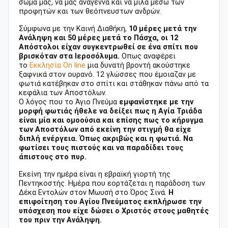
σώμα μας, να μας αναγεννά και να μιλά μέσω των
προφητών και των θεόπνευστων ανδρών.
Σύμφωνα με την Καινή Διαθήκη,
10 μέρες μετά την
Ανάληψη και 50 μέρες μετά το Πάσχα, οι 12
Απόστολοι είχαν συγκεντρωθεί σε ένα σπίτι που
βρισκόταν στα Ιεροσόλυμα.
Οπως αναφέρει
το
Εκκλησία On line
μια δυνατή βροντή ακούστηκε
ξαφνικά στον ουρανό. 12 γλώσσες που έμοιαζαν με
φωτιά κατέβηκαν στο σπίτι και στάθηκαν πάνω από τα
κεφάλια των Αποστόλων.
Ο λόγος που το Άγιο Πνεύμα
εμφανίστηκε με την
μορφή φωτιάς ήθελε να δείξει πως η Αγία Τριάδα
είναι μία και ομοούσια και επίσης πως το κήρυγμα
των Αποστόλων από εκείνη την στιγμή θα είχε
διπλή ενέργεια. Όπως ακριβώς και η φωτιά. Να
φωτίσει τους πιστούς και να παραδίδει τους
άπιστους στο πυρ.
Εκείνη την ημέρα είναι η εβραϊκή γιορτή της
Πεντηκοστής. Ημέρα που εορτάζεται η παράδοση των
Δέκα Εντολών στον Μωυσή στο Όρος Σινά.
Η
επιφοίτηση του Αγίου Πνεύματος εκπλήρωσε την
υπόσχεση που είχε δώσει ο Χριστός στους μαθητές
του πριν την Ανάληψη.