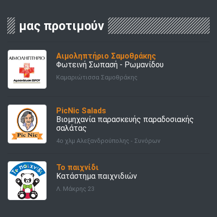
μας προτιμούν
Αιμοληπτήριο Σαμοθράκης
Φωτεινή Σωπασή - Ρωμανίδου
Καμαριώτισσα Σαμοθράκης
PicNic Salads
Βιομηχανία παρασκευής παραδοσιακής
σαλάτας
4ο χλμ Αλεξανδρούπολης - Συνόρων
Το παιχνίδι
Κατάστημα παιχνιδιών
Λ. Μάκρης 23