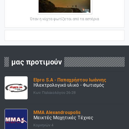
Όταν η νύχτα φωτίζεται από τα αστέρια
μας προτιμούν
Elpro S.A - Παπαχρήστου Ιωάννης
Ηλεκτρολογικό υλικό - Φωτισμός
Κων. Παλαιολόγου 26-28
ΜΜΑ Alexandroupolis
Μεικτές Μαχητικές Τέχνες
Κομνηνών 4