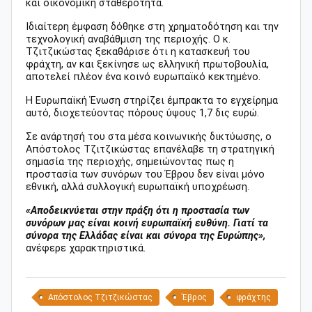
και οικονομική σταθερότητα.
Ιδιαίτερη έμφαση δόθηκε στη χρηματοδότηση και την
τεχνολογική αναβάθμιση της περιοχής. Ο κ.
Τζιτζικώστας ξεκαθάρισε ότι η κατασκευή του
φράχτη, αν και ξεκίνησε ως ελληνική πρωτοβουλία,
αποτελεί πλέον ένα κοινό ευρωπαϊκό κεκτημένο.
Η Ευρωπαϊκή Ένωση στηρίζει έμπρακτα το εγχείρημα
αυτό, διοχετεύοντας πόρους ύψους 1,7 δις ευρώ.
Σε ανάρτησή του στα μέσα κοινωνικής δικτύωσης, ο
Απόστολος Τζιτζικώστας επανέλαβε τη στρατηγική
σημασία της περιοχής, σημειώνοντας πως η
προστασία των συνόρων του Έβρου δεν είναι μόνο
εθνική, αλλά συλλογική ευρωπαϊκή υποχρέωση.
«Αποδεικνύεται στην πράξη ότι η προστασία των
συνόρων μας είναι κοινή ευρωπαϊκή ευθύνη. Γιατί τα
σύνορα της Ελλάδας είναι και σύνορα της Ευρώπης»,
ανέφερε χαρακτηριστικά.
Απόστολος Τζιτζικώστας
Έβρος
φράχτης