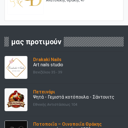
Ανατολικής Θράκης 47
μας προτιμούν
Drakaki Nails
Art nails studio
Βενιζέλου 35 - 39
Πετεινάρι
Ψητά - Γεμιστά κοτόπουλα - Σάντουιτς
Εθνικής Αντιστάσεως 104
Ποτοποιΐα – Οινοποιΐα Θράκης