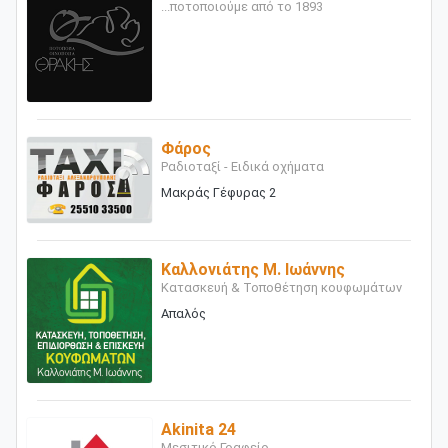
...ποτοποιούμε από το 1893
Φάρος
Ραδιοταξί - Ειδικά οχήματα
Μακράς Γέφυρας 2
Καλλονιάτης Μ. Ιωάννης
Κατασκευή & Τοποθέτηση κουφωμάτων
Απαλός
Akinita 24
Μεσιτικό Γραφείο