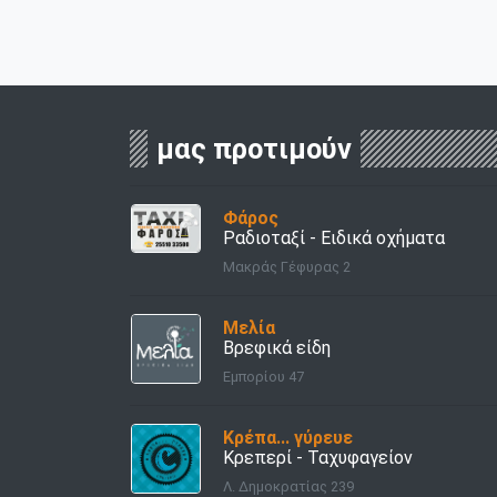
μας προτιμούν
Φάρος
Ραδιοταξί - Ειδικά οχήματα
Μακράς Γέφυρας 2
Μελία
Βρεφικά είδη
Εμπορίου 47
Κρέπα... γύρευε
Κρεπερί - Ταχυφαγείον
Λ. Δημοκρατίας 239