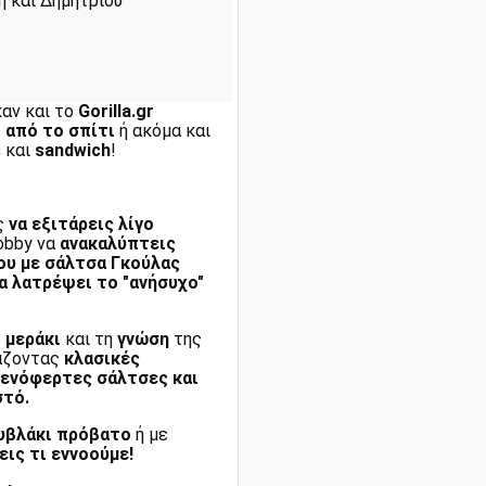
 και Δημητρίου
καν και το
Gorilla.gr
ς
από το σπίτι
ή ακόμα και
s
και
sandwich
!
ις
να εξιτάρεις λίγο
hobby να
ανακαλύπτεις
ου με σάλτσα Γκούλας
α λατρέψει το "ανήσυχο"
ο
μεράκι
και τη
γνώση
της
υάζοντας
κλασικές
ενόφερτες σάλτσες και
στό.
ουβλάκι πρόβατο
ή με
εις τι εννοούμε!