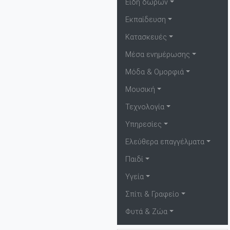
Είδη δώρων
Εκπαίδευση
Κατασκευές
Μέσα ενημέρωσης
Μόδα & Ομορφιά
Μουσική
Τεχνολογία
Υπηρεσίες
Ελεύθερα επαγγέλματα
Παιδί
Υγεία
Σπίτι & Γραφείο
Φυτά & Ζώα