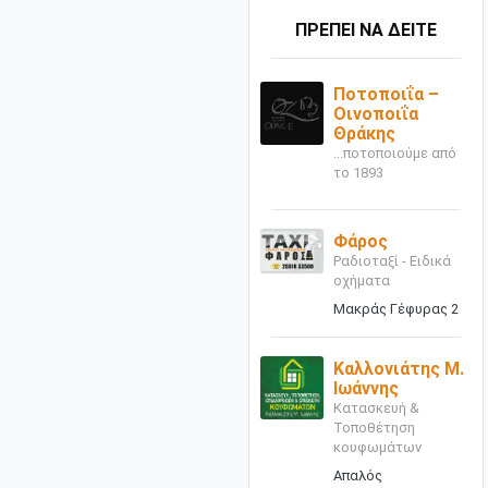
ΠΡΕΠΕΙ ΝΑ ΔΕΙΤΕ
Ποτοποιΐα –
Οινοποιΐα
Θράκης
...ποτοποιούμε από
το 1893
Φάρος
Ραδιοταξί - Ειδικά
οχήματα
Μακράς Γέφυρας 2
Καλλονιάτης Μ.
Ιωάννης
Κατασκευή &
Τοποθέτηση
κουφωμάτων
Απαλός