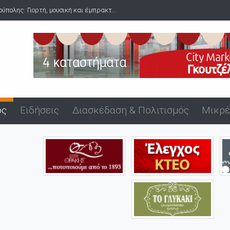
Δύο συλλήψεις για ναρκωτικά στο λιμάνι της Αλεξανδρούπολης μ...
ός
Ειδήσεις
Διασκέδαση & Πολιτισμός
Μικρέ