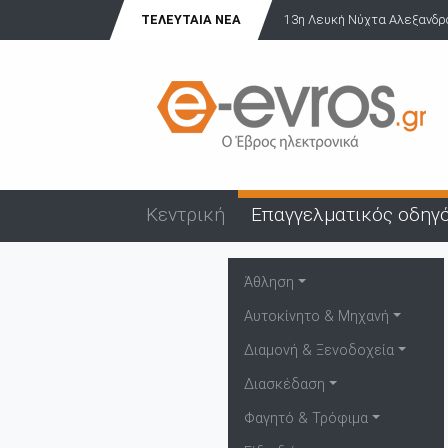
13η Λευκή Νύχτα Αλεξανδρούπολης: Γιορτή, μουσική και έμπρακτ...
ΤΕΛΕΥΤΑΊΑ ΝΈΑ
Κεντρική
Επαγγελματικός οδηγ
Άθληση
Αυτοκίνητο & Μηχανή
Διαμονή & Ξενοδοχεία
Διασκέδαση
Φαγητό & Τρόφιμα