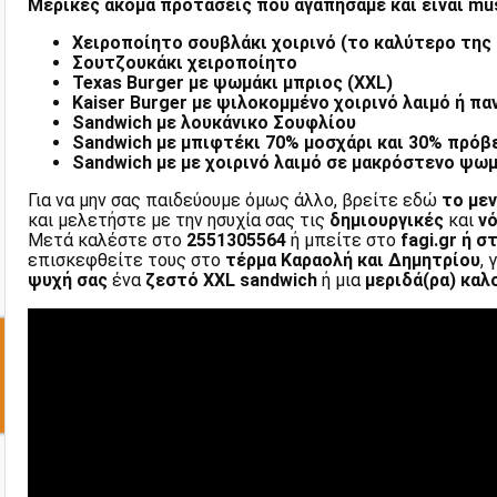
Μερικές ακόμα προτάσεις που αγαπήσαμε και είναι mu
Χειροποίητο σουβλάκι χοιρινό (το καλύτερο της 
Σουτζουκάκι χειροποίητο
Texas Burger με ψωμάκι μπριος (XXL)
Kaiser Burger με ψιλοκομμένο χοιρινό λαιμό ή π
Sandwich με λουκάνικο Σουφλίου
Sandwich με μπιφτέκι 70% μοσχάρι και 30% πρόβ
Sandwich με με χοιρινό λαιμό σε μακρόστενο ψωμ
Για να μην σας παιδεύουμε όμως άλλο, βρείτε εδώ
το μεν
και μελετήστε με την ησυχία σας τις
δημιουργικές
και
ν
Μετά καλέστε στο
2551305564
ή μπείτε στο
fagi.gr
ή
στ
επισκεφθείτε τους στο
τέρμα Καραολή και Δημητρίου
,
ψυχή σας
ένα
ζεστό XXL sandwich
ή μια
μεριδά(ρα) καλ