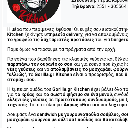
Διεύθυνση:
Τέρμα Καραολή
Τηλέφωνο:
2551 - 305564
Η μέρα που περίμενες έφθασε! Οι ευχές σου εισακούστη
Kitchen
ξεκίνησε
υπηρεσία delivery
, για να απολαμβάνει
το γραφείο
τις
λαχταριστές προτάσεις
του για
burger
Πάμε όμως να πιάσουμε τα πράγματα από την αρχή.
Για εσένα που βαρέθηκες τις κλασικές γεύσεις και θέλε
παραπάνω τον ουρανίσκο σου
και για εσένα που έχεις 
νέες γεύσεις
και να
απολαμβάνεις το μοσχαράκι φούρν
"αλλιώς"
, το
Gorilla.gr Kitchen
είναι ο προορισμός, που
θ
στομάχι σου.
Η έμπειρη ομάδα του
Gorilla.gr Kitchen
έχει βάλει όλο τ
για
το κρέας και το σωστό ψήσιμο σε ένα μενού
, συνδ
ελληνικές γεύσεις
σε
πρωτότυπους συνδυασμούς, με ξ
τεχνικές
. Το αποτέλεσμα;
Άκρως εθιστικό και λαχταρι
Δοκιμάσε ένα
sandwich με γουρουνοπούλα σούβλας, σ
μοσχαράκι φούρνου με σάλτσα Γκούλας και θα καταλάβ