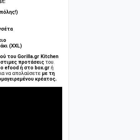
st:
πόλης!)
ανσέτα
ειο
άκι (XXL)
ού του Gorilla.gr Kitchen
όστιμες προτάσεις
του.
ο efood
ή στο
box.gr
ή
 για να απολαύσετε
με τη
ομαγειρεμένου κρέατος.