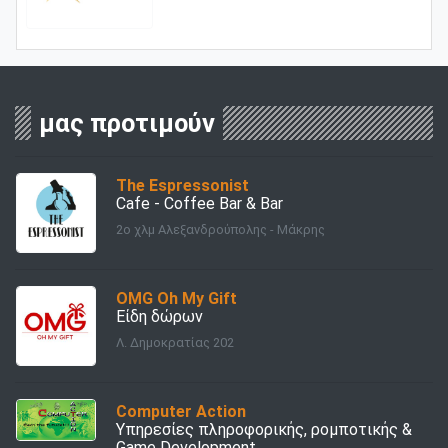
μας προτιμούν
Τhe Εspressonist
Cafe - Coffee Bar & Bar
2ο χλμ Αλεξανδρούπολης - Μάκρης
OMG Oh My Gift
Είδη δώρων
Λ. Δημοκρατίας 202
Computer Action
Υπηρεσίες πληροφορικής, ρομποτικής &
Game Development