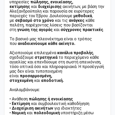
υπηρεσίες
πώλησης, ενοικίασης,
εκτίμησης
και
διαχείρισης
ακινήτων, με βάση την
Αλεξανδρούπολη και παρουσία σε ευρύτερες
περιοχές του Έβρου. Δουλεύουμε
μεθοδικά
,
με
σεβασμό στο χρόνο
και τις
ανάγκες
κάθε
πελάτη, παρέχοντας λύσεις που βασίζονται
στη
γνώση της αγοράς
και
σύγχρονες πρακτικές
.
Το βασικό μας πλεονέκτημα είναι ο τρόπος
που
αναδεικνύουμε κάθε ακίνητο.
Αξιοποιούμε επιλεγμένα
κανάλια προβολής
,
σχεδιάζουμε
στρατηγικά
το περιεχόμενο κάθε
αγγελίας και επενδύουμε στη σωστή απεικόνιση,
τόσο οπτικά όσο και πληροφοριακά. Η προσέγγισή
μας δεν είναι τυποποιημένη·
είναι
προσαρμοσμένη,
στοχευμένη
και
αποδοτική.
Αναλαμβάνουμε:
• Ανάθεση
πώλησης ή ενοικίασης
•
Εκτίμηση
και συμβουλευτική καθοδήγηση
•
Διαχείριση ακινήτων
για ιδιοκτήτες
•
Νομική
και
πολεοδομική
υποστήριξη μέσω