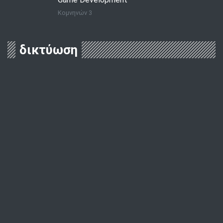
Κομνηνών 3
δικτύωση