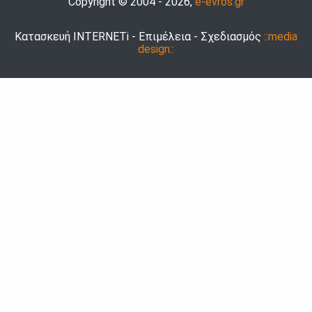
Copyright © 2004 - 2026,
e-evros.gr
Κατασκευή INTERNETi - Επιμέλεια - Σχεδιασμός
::media
design::