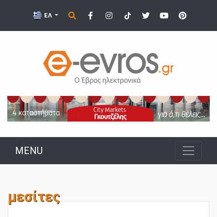
ΕΛ
MENU
μεσίτες