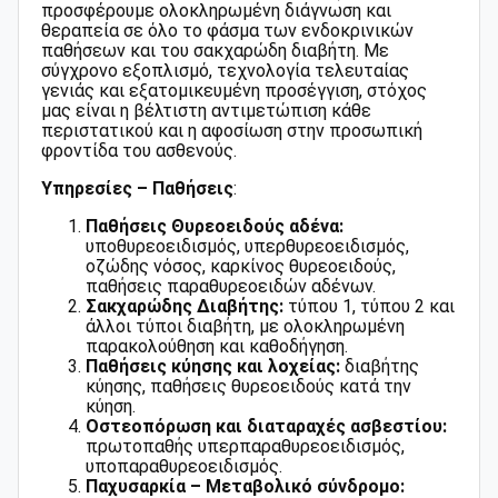
προσφέρουμε ολοκληρωμένη διάγνωση και
θεραπεία σε όλο το φάσμα των ενδοκρινικών
παθήσεων και του σακχαρώδη διαβήτη. Με
σύγχρονο εξοπλισμό, τεχνολογία τελευταίας
γενιάς και εξατομικευμένη προσέγγιση, στόχος
μας είναι η βέλτιστη αντιμετώπιση κάθε
περιστατικού και η αφοσίωση στην προσωπική
φροντίδα του ασθενούς.
Υπηρεσίες – Παθήσεις
:
Παθήσεις Θυρεοειδούς αδένα:
υποθυρεοειδισμός, υπερθυρεοειδισμός,
οζώδης νόσος, καρκίνος θυρεοειδούς,
παθήσεις παραθυρεοειδών αδένων.
Σακχαρώδης Διαβήτης:
τύπου 1, τύπου 2 και
άλλοι τύποι διαβήτη, με ολοκληρωμένη
παρακολούθηση και καθοδήγηση.
Παθήσεις κύησης και λοχείας:
διαβήτης
κύησης, παθήσεις θυρεοειδούς κατά την
κύηση.
Οστεοπόρωση και διαταραχές ασβεστίου:
πρωτοπαθής υπερπαραθυρεοειδισμός,
υποπαραθυρεοειδισμός.
Παχυσαρκία – Μεταβολικό σύνδρομο: