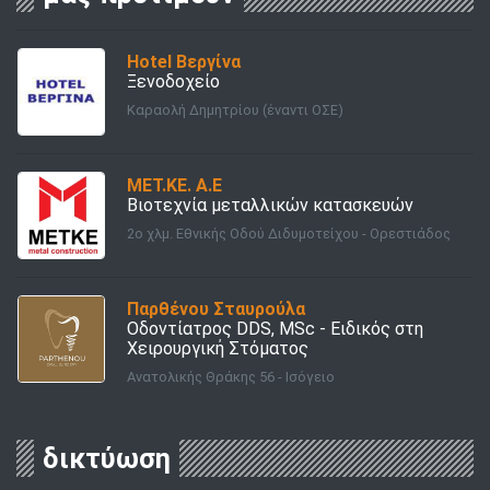
Hotel Βεργίνα
Ξενοδοχείο
Καραολή Δημητρίου (έναντι ΟΣΕ)
ΜΕΤ.ΚΕ. Α.Ε
Βιοτεχνία μεταλλικών κατασκευών
2o χλμ. Εθνικής Οδού Διδυμοτείχου - Ορεστιάδος
Παρθένου Σταυρούλα
Οδοντίατρος DDS, MSc - Ειδικός στη
Χειρουργική Στόματος
Ανατολικής Θράκης 56 - Ισόγειο
δικτύωση