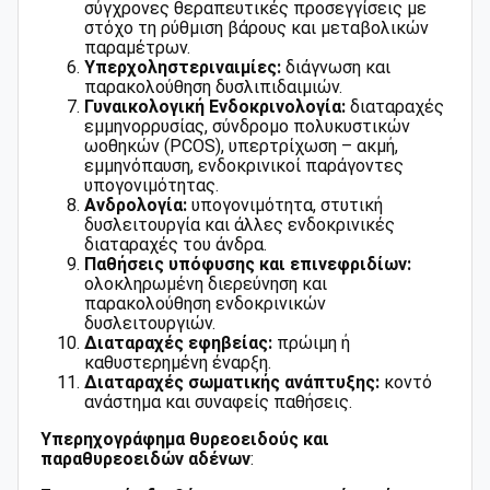
σύγχρονες θεραπευτικές προσεγγίσεις με
στόχο τη ρύθμιση βάρους και μεταβολικών
παραμέτρων.
Υπερχοληστεριναιμίες:
διάγνωση και
παρακολούθηση δυσλιπιδαιμιών.
Γυναικολογική Ενδοκρινολογία:
διαταραχές
εμμηνορρυσίας, σύνδρομο πολυκυστικών
ωοθηκών (PCOS), υπερτρίχωση – ακμή,
εμμηνόπαυση, ενδοκρινικοί παράγοντες
υπογονιμότητας.
Ανδρολογία:
υπογονιμότητα, στυτική
δυσλειτουργία και άλλες ενδοκρινικές
διαταραχές του άνδρα.
Παθήσεις υπόφυσης και επινεφριδίων:
ολοκληρωμένη διερεύνηση και
παρακολούθηση ενδοκρινικών
δυσλειτουργιών.
Διαταραχές εφηβείας:
πρώιμη ή
καθυστερημένη έναρξη.
Διαταραχές σωματικής ανάπτυξης:
κοντό
ανάστημα και συναφείς παθήσεις.
Υπερηχογράφημα θυρεοειδούς και
παραθυρεοειδών αδένων
: