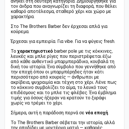
ανήκει στη δεύτερη κατηγορία. Δημιουργήθηκε για
τον άνδρα που αναγνωρίζει τη διαφορά, που θέλει
καθαρό αποτέλεσμα, σταθερό χέρι και χώρο με
χαρακτήρα.
Στο The Brothers Barber δεν έρχεσαι απλά για
κούρεμα.
Έρχεσαι για εμπειρία. Για vibe. Για να φύγεις fresh.
Το
χαρακτηριστικό
barber pole με τις κόκκινες,
λευκές και μπλε ρίγες που περιστρέφεται έξω
από κάθε αυθεντικό μπαρμπεράδικο, κουβαλά τη
δική του ιστορία. Ένα σύμβολο που γεννήθηκε από
την εποχή όπου οι μπαρμπέρηδες ήταν κάτι
περισσότερο από κουρείς — άνθρωποι με
ακρίβεια, ψυχραιμία και τέχνη στο χέρι. Λένε πως
το κόκκινο συμβολίζει το αίμα, το λευκό τους
επιδέσμους και το μπλε τις φλέβες. Ένα έμβλημα
τιμής για όσους ήξεραν να κρατούν το ξυράφι
χωρίς να τρέμει το χέρι.
Σήμερα, αυτή η παράδοση περνά σε
νέα
εποχή
.
Το The Brothers Barber σέβεται την ιστορία, αλλά
την αποδίδει με μοντέρνα ματιά — καθαρές