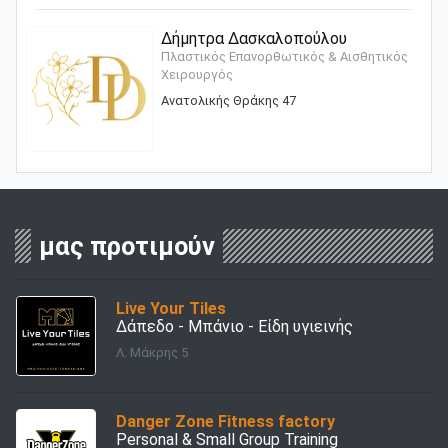
Δήμητρα Δασκαλοπούλου
Πλαστικός Επανορθωτικός & Αισθητικός
Χειρουργός
Ανατολικής Θράκης 47
μας προτιμούν
Live Your Tiles
Δάπεδο - Μπάνιο - Είδη υγιεινής
Λ. Μάκρης 5
Danger Zone Fitness factory
Personal & Small Group Training