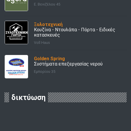
E. Βενιζέλου 45
Ξυλοτεχνική
Κουζίνα - Ντουλάπα - Πόρτα - Ειδικές
κατασκευές
Voll Haus
Golden Spring
Συστήματα επεξεργασίας νερού
Εμπορίου 35
δικτύωση