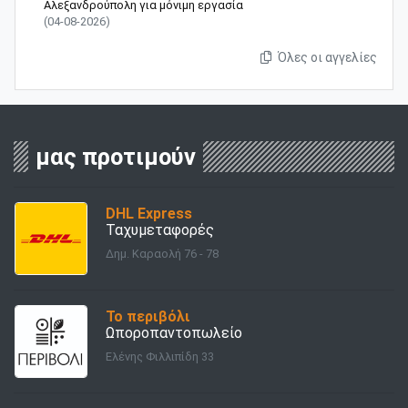
Αλεξανδρούπολη για μόνιμη εργασία
(04-08-2026)
Όλες οι αγγελίες
μας προτιμούν
DHL Express
Ταχυμεταφορές
Δημ. Καραολή 76 - 78
Το περιβόλι
Ωποροπαντοπωλείο
Ελένης Φιλλιπίδη 33