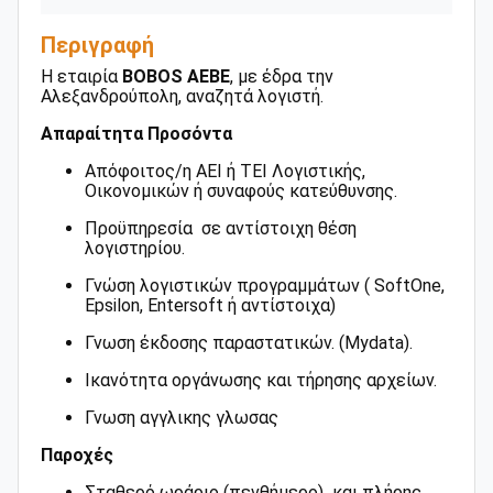
Περιγραφή
Η εταιρία
ΒΟΒΟS ΑΕΒΕ
, με έδρα την
Αλεξανδρούπολη, αναζητά λογιστή.
Απαραίτητα Προσόντα
Απόφοιτος/η ΑΕΙ ή ΤΕΙ Λογιστικής,
Οικονομικών ή συναφούς κατεύθυνσης.
Προϋπηρεσία σε αντίστοιχη θέση
λογιστηρίου.
Γνώση λογιστικών προγραμμάτων ( SoftOne,
Epsilon, Entersoft ή αντίστοιχα)
Γνωση έκδοσης παραστατικών. (Mydata).
Ικανότητα οργάνωσης και τήρησης αρχείων.
Γνωση αγγλικης γλωσας
Παροχές
Σταθερό ωράριο (πενθήμερο) και πλήρης