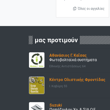
Όλες οι αγγελίες
μας προτιμούν
Αθανάσιος Γ. Καΐσας
Φωτοβολταϊκά συστήματα
Εθνικής Αντιστάσεως 64
Κέντρο Ολιστικής Φροντίδας
Ι. Καβύρη 55
Suzuki
Παπάζογλου Χρ. & ΣΙΑ Ο.Ε.