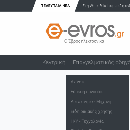
ΤΕΛΕΥΤΑΊΑ ΝΈΑ
Στη Water Polo League 2 η α
Κεντρική
Επαγγελματικός οδηγ
Ακίνητα
Εύρεση εργασίας
Αυτοκίνητο - Μηχανή
Είδη οικιακής χρήσης
Η/Υ - Τεχνολογία