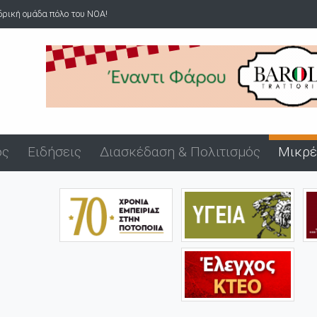
νδρική ομάδα πόλο του ΝΟΑ!
ός
Ειδήσεις
Διασκέδαση & Πολιτισμός
Μικρέ