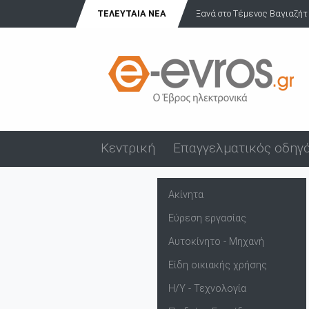
ΤΕΛΕΥΤΑΊΑ ΝΈΑ
Ξανά στο Τέμενος Βαγιαζήτ
Κεντρική
Επαγγελματικός οδηγ
Ακίνητα
Εύρεση εργασίας
Αυτοκίνητο - Μηχανή
Είδη οικιακής χρήσης
Η/Υ - Τεχνολογία