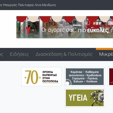
 η Υπουργός Πολιτισμού Λίνα Μενδώνη
ός
Ειδήσεις
Διασκέδαση & Πολιτισμός
Μικρέ