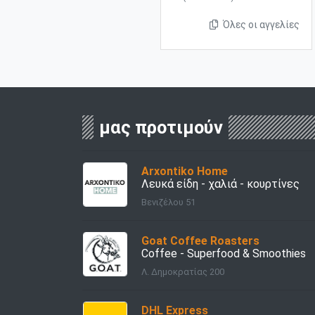
Όλες οι αγγελίες
μας προτιμούν
Arxontiko Home
Λευκά είδη - χαλιά - κουρτίνες
Βενιζέλου 51
Goat Coffee Roasters
Coffee - Superfood & Smoothies
Λ. Δημοκρατίας 200
DHL Express