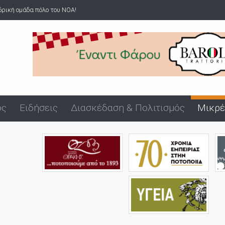
νδρική ομάδα πόλο του ΝΟΑ!
ός
Ειδήσεις
Διασκέδαση & Πολιτισμός
Μικρέ