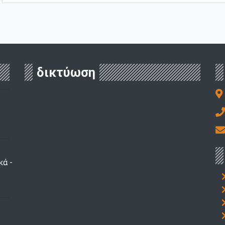
δικτύωση
κά -