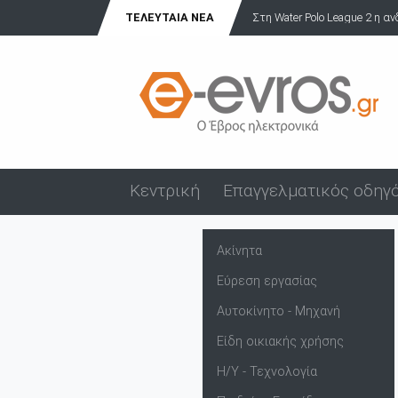
ΤΕΛΕΥΤΑΊΑ ΝΈΑ
Στη Water Polo League 2 η α
Κεντρική
Επαγγελματικός οδηγ
Ακίνητα
Εύρεση εργασίας
Αυτοκίνητο - Μηχανή
Είδη οικιακής χρήσης
Η/Υ - Τεχνολογία