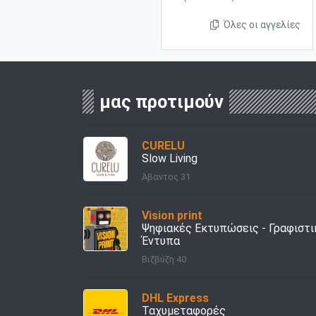
Όλες οι αγγελίες
μας προτιμούν
CURELU
Slow Living
Άβαντος 31
Vision print
Ψηφιακές Εκτυπώσεις - Γραφιστι
Έντυπα
Βιζβύζη 40
DHL Express
Ταχυμεταφορές