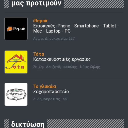
μας προτιμούν
iRepair
Επισκευές iPhone - Smartphone - Tablet -
Mac - Laptop - PC
Λεωφ. Δημοκρατίας 227
Τότα
Κατασκευαστικές εργασίες
2ο χλμ. Αλεξανδρούπολης - Νέας Χηλής
Το γλυκάκι
Ζαχαροπλαστείο
Λ. Δημοκρατίας 156
δικτύωση