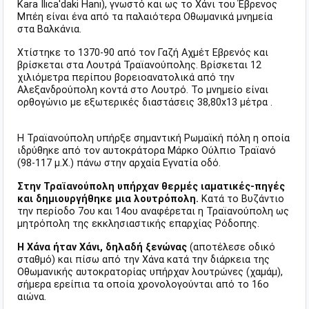
Kara Ilıca'daki Hanı), γνωστό και ως το Χάνι του Έβρενος
Μπέη είναι ένα από τα παλαιότερα Οθωμανικά μνημεία
στα Βαλκάνια.
Χτίστηκε το 1370-90 από τον Γαζή Αχμέτ Εβρενός και
βρίσκεται στα Λουτρά Τραϊανούπολης. Βρίσκεται 12
χιλιόμετρα περίπου βορειοανατολικά από την
Αλεξανδρούπολη κοντά στο Λουτρό. Το μνημείο είναι
ορθογώνιο με εξωτερικές διαστάσεις 38,80x13 μέτρα .
Η Τραϊανούπολη υπήρξε σημαντική Ρωμαϊκή πόλη η οποία
ιδρύθηκε από τον αυτοκράτορα Μάρκο Ούλπιο Τραϊανό
(98-117 μ.Χ.) πάνω στην αρχαία Εγνατία οδό.
Στην Τραϊανούπολη υπήρχαν θερμές ιαματικές-πηγές
και δημιουργήθηκε μια λουτρόπολη.
Κατά το Βυζάντιο
την περίοδο 7ου και 14ου αναφέρεται η Τραϊανούπολη ως
μητρόπολη της εκκλησιαστικής επαρχίας Ρόδοπης.
Η Χάνα ήταν Χάνι, δηλαδή ξενώνας
(αποτέλεσε οδικό
σταθμό) και πίσω από την Χάνα κατά την διάρκεια της
Οθωμανικής αυτοκρατορίας υπήρχαν λουτρώνες (χαμάμ),
σήμερα ερείπια τα οποία χρονολογούνται από το 16ο
αιώνα.