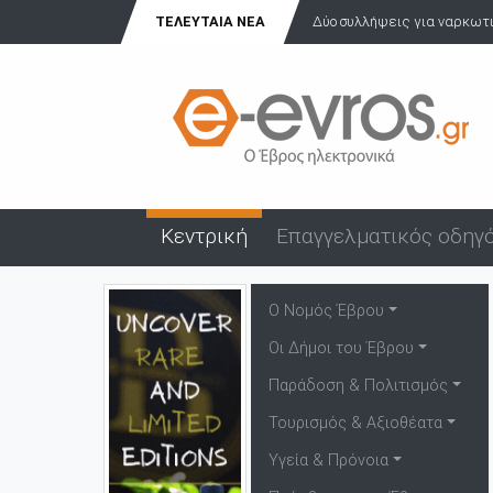
ΤΕΛΕΥΤΑΊΑ ΝΈΑ
Δύο συλλήψεις για ναρκωτικ
Κεντρική
Επαγγελματικός οδηγ
Ο Νομός Έβρου
Οι Δήμοι του Έβρου
Παράδοση & Πολιτισμός
Τουρισμός & Αξιοθέατα
Υγεία & Πρόνοια