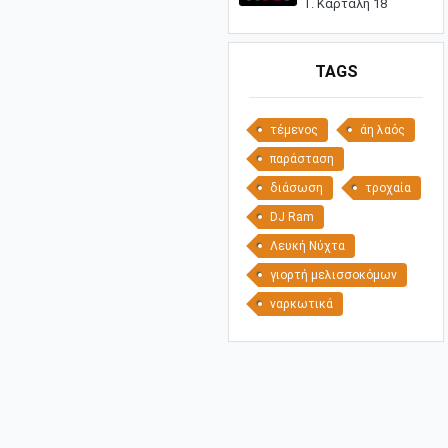
Γ. Καρτάλη 18
TAGS
τέμενος
άη λαός
παράσταση
διάσωση
τροχαία
DJ Ram
Λευκή Νύχτα
γιορτή μελισσοκόμων
ναρκωτικά