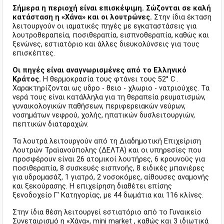
Σήμερα η περιοχή είναι επισκέψιμη. Σώζονται σε καλή
κατάσταση η «Χάνα» και οι λουτρώνες.
Στην ίδια έκταση
λειτουργούν οι ιαματικές πηγές με εγκαταστάσεις για
λουτροθεραπεία, ποσιθεραπία, εισπνοθεραπία, καθώς και
ξενώνες, εστιατόριο και άλλες διευκολύνσεις για τους
επισκέπτες.
Οι πηγές είναι αναγνωρισμένες από το Ελληνικό
Κράτος.
Η θερμοκρασία τους φτάνει τους 52° C .
Χαρακτηρίζονται ως υδρο - θειο - χλωριο - νατριούχες. Τα
νερά τους είναι κατάλληλα για τη θεραπεία ρευματισμών,
γυναικολογικών παθήσεων, περιφερειακών νεύρων,
νοσημάτων νεφρού, χολής, ηπατικών δυσλειτουργιών,
πεπτικών διαταραχών.
Τα λουτρά λειτουργούν από τη Διαδημοτική Επιχείριση
Λουτρών Τραϊανούπολης (ΔΕΛΤΑ) και οι υπηρεσίες που
προσφέρουν είναι 26 ατομικοί λουτήρες, 6 κρουνούς για
ποσιθεραπία, 8 συσκευές εισπνοής, 8 ειδικές μπανιέρες
για υδρομασάζ, 1 γιατρό, 2 νοσοκόμες, αίθουσες αναμονής
και ξεκούρασης. Η επιχείρηση διαθέτει επίσης
ξενοδοχείο Γ' Κατηγορίας, με 44 δωμάτια και 116 κλίνες.
Στην ίδια θέση λειτουργεί εστιατόριο από το Γυναικείο
Συνεταιρισμό η «Χάνα», mini market , καθώς και 3 ιδιωτικά