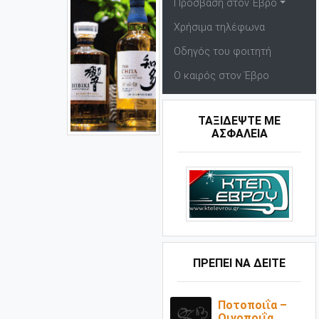
Πρόσβαση στον Έβρο
Χρήσιμα τηλέφωνα
Οδηγός του φοιτητή
Ο καιρός στον Έβρο
ΤΑΞΙΔΕΨΤΕ ΜΕ
ΑΣΦΑΛΕΙΑ
ΠΡΕΠΕΙ ΝΑ ΔΕΙΤΕ
Ποτοποιΐα –
Οινοποιΐα