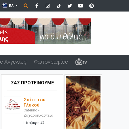
ΕΛ
ς Αγγελίες
Φωτογραφίες
ΣΑΣ ΠΡΟΤΕΙΝΟΥΜΕ
Σπίτι του
Γλυκού
Catering -
Ζαχαροπλαστεία
Ι. Καβύρη 47