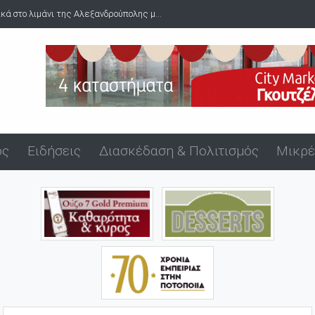
ά στο λιμάνι της Αλεξανδρούπολης μ...
ός
Ειδήσεις
Διασκέδαση & Πολιτισμός
Μικρέ