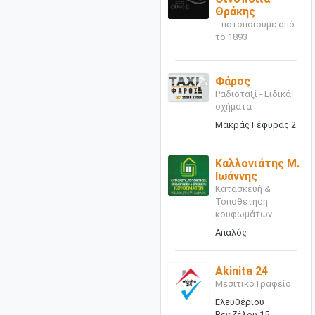
Θράκης
...ποτοποιούμε από
το 1893
Φάρος
Ραδιοταξί - Ειδικά
οχήματα
Μακράς Γέφυρας 2
Καλλονιάτης Μ.
Ιωάννης
Κατασκευή &
Τοποθέτηση
κουφωμάτων
Απαλός
Akinita 24
Μεσιτικό Γραφείο
Ελευθέριου
Βενιζέλου 15