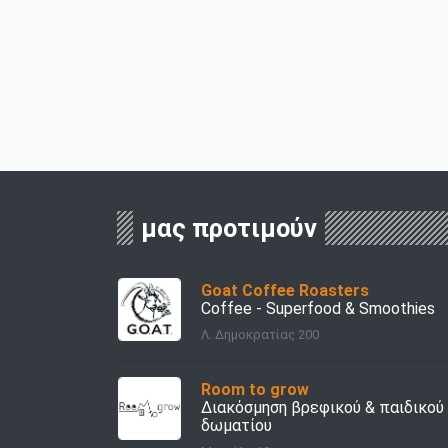
μας προτιμούν
Goat Coffee Roasters
Coffee - Superfood & Smoothies
Λ. Δημοκρατίας 200
Room to grow
Διακόσμηση βρεφικού & παιδικού
δωματίου