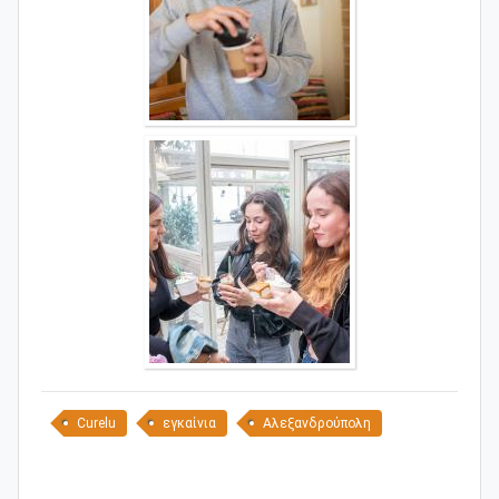
Curelu
εγκαίνια
Αλεξανδρούπολη