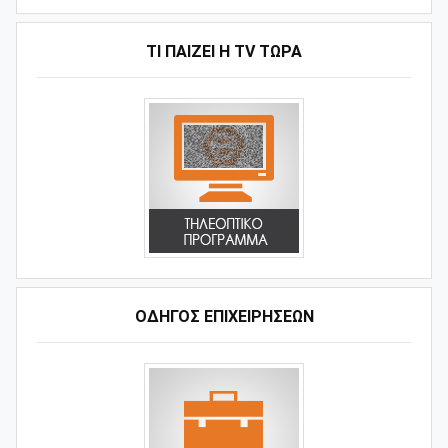
ΤΙ ΠΑΊΖΕΙ Η ΤV ΤΏΡΑ
ΟΔΗΓΌΣ ΕΠΙΧΕΙΡΉΣΕΩΝ