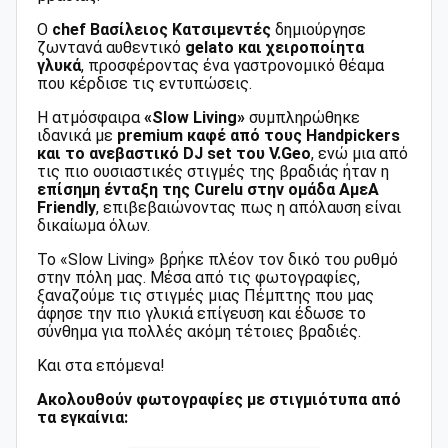
Ο
chef Βασίλειος Κατσιμεντές
δημιούργησε
ζωντανά αυθεντικό
gelato και χειροποίητα
γλυκά
, προσφέροντας ένα γαστρονομικό θέαμα
που κέρδισε τις εντυπώσεις.
Η ατμόσφαιρα
«Slow Living»
συμπληρώθηκε
ιδανικά με
premium καφέ από τους Handpickers
και το ανεβαστικό DJ set του V.Geo
, ενώ μια από
τις πιο ουσιαστικές στιγμές της βραδιάς ήταν η
επίσημη ένταξη της Curelu στην ομάδα ΑμεΑ
Friendly
, επιβεβαιώνοντας πως η απόλαυση είναι
δικαίωμα όλων.
Το «Slow Living» βρήκε πλέον τον δικό του ρυθμό
στην πόλη μας. Μέσα από τις φωτογραφίες,
ξαναζούμε τις στιγμές μιας Πέμπτης που μας
άφησε την πιο γλυκιά επίγευση και έδωσε το
σύνθημα για πολλές ακόμη τέτοιες βραδιές.
Και στα επόμενα!
Ακολουθούν φωτογραφίες με στιγμιότυπα από
τα εγκαίνια: