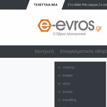
Στη Water Polo League 2 η ανδρική ομάδα πόλο του ΝΟΑ!
ΤΕΛΕΥΤΑΊΑ ΝΈΑ
Κεντρική
Επαγγελματικός οδηγ
e - cinema
e - theater
e - wine
e - books
e - travelling