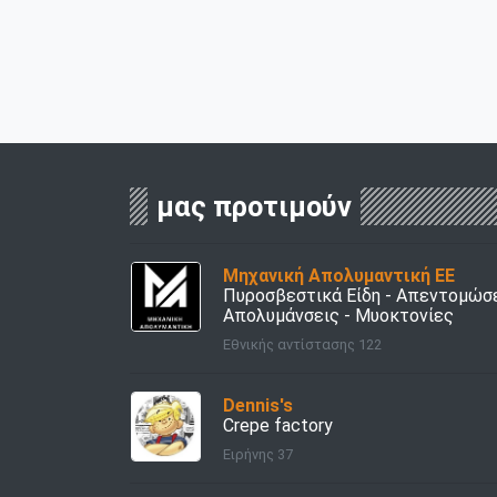
μας προτιμούν
Μηχανική Απολυμαντική ΕΕ
Πυροσβεστικά Είδη - Απεντομώσε
Απολυμάνσεις - Μυοκτονίες
Εθνικής αντίστασης 122
Dennis's
Crepe factory
Ειρήνης 37