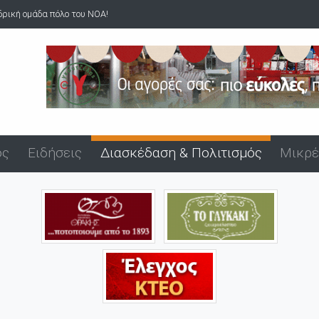
Άνδρας επιδείκνυε τα γεννητικά του όργανα σε ανήλικα στον Άβ...
ός
Ειδήσεις
Διασκέδαση & Πολιτισμός
Μικρέ