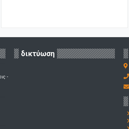
δικτύωση
ις -