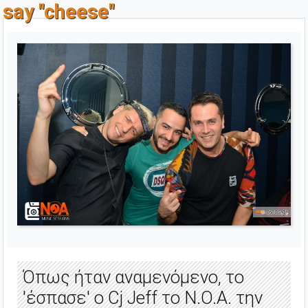
say "cheese"
Όπως ήταν αναμενόμενο, το
'έσπασε' o Cj Jeff το Ν.Ο.Α. την