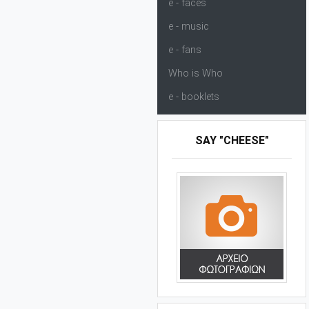
e - faces
e - music
e - fans
Who is Who
e - booklets
SAY "CHEESE"