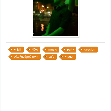
cj jeff
NOA
music
party
session
Αλεξανδρούπολη
cafe
λιμάνι