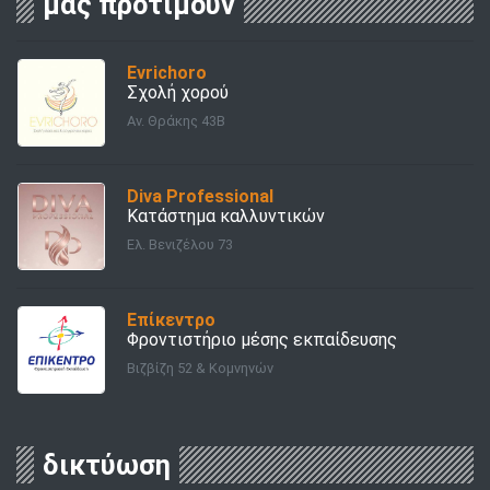
μας προτιμούν
Evrichoro
Σχολή χορού
Αν. Θράκης 43Β
Diva Professional
Κατάστημα καλλυντικών
Ελ. Βενιζέλου 73
Επίκεντρο
Φροντιστήριο μέσης εκπαίδευσης
Βιζβίζη 52 & Κομνηνών
δικτύωση