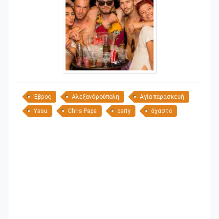
Έβρος
Αλεξανδρούπολη
Αγία παρασκευή
Yasu
Chris Papa
party
άχαστο