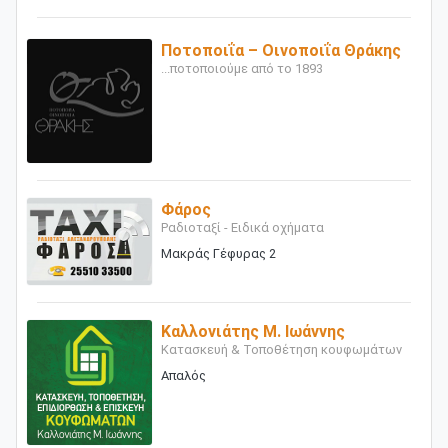
Ποτοποιΐα – Οινοποιΐα Θράκης
...ποτοποιούμε από το 1893
Φάρος
Ραδιοταξί - Ειδικά οχήματα
Μακράς Γέφυρας 2
Καλλονιάτης Μ. Ιωάννης
Κατασκευή & Τοποθέτηση κουφωμάτων
Απαλός