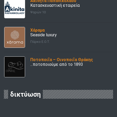
Ακίνητα Παπανικολάου
Κατασκευαστική εταιρεία
Ψαρών 10
Χάραμα
Seaside luxury
Πάρκο Ε.Ο.Τ.
Ποτοποιΐα – Οινοποιΐα Θράκης
...ποτοποιούμε από το 1893
δικτύωση