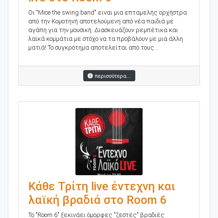
Oι "Mice the swing band" ειναι μια επταμελής ορχήστρα
από την Κομοτηνή αποτελούμενη από νέα παιδιά με
αγάπη για την μουσική. Διασκευάζουν ρεμπέτικα και
λαϊκά κομμάτια με στόχο να τα προβάλουν με μια άλλη
ματιά! Το συγκρότημα αποτελείται από τους...
περισσότερα...
Κάθε Τρίτη live έντεχνη και
λαϊκή βραδιά στο Room 6
Το "Room 6" ξεκινάει όμορφες "ζεστές" βραδιές