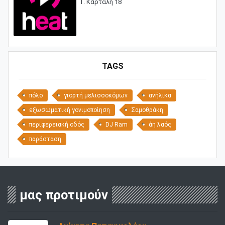
Γ. Καρτάλη 18
TAGS
πόλο
γιορτή μελισσοκόμων
ανήλικα
εξωσωματική γονιμοποίηση
Σαμοθράκη
περιφερειακή οδός
DJ Ram
άη λαός
παράσταση
μας προτιμούν