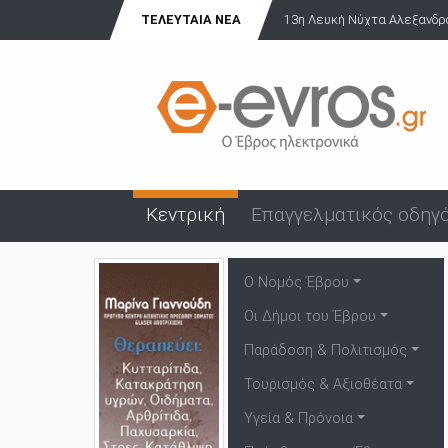
13η Λευκή Νύχτα Αλεξανδρούπολης: Γιορτή, μουσική και
ΤΕΛΕΥΤΑΊΑ ΝΈΑ
Κεντρική
Επαγγελματικός οδηγ
Ο Νομός Έβρου
Οι Δήμοι του Έβρου
Παράδοση & Πολιτισμός
Τουρισμός & Αξιοθέατα
Υγεία & Πρόνοια