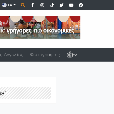
ούπολης μ...
ΕΛ
ς Αγγελίες
Φωτογραφίες
a".