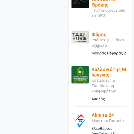
Θράκης
...ποτοποιούμε από
το 1893
Φάρος
Ραδιοταξί - Ειδικά
οχήματα
Μακράς Γέφυρας 2
Καλλονιάτης Μ.
Ιωάννης
Κατασκευή &
Τοποθέτηση
κουφωμάτων
Απαλός
Akinita 24
Μεσιτικό Γραφείο
Ελευθέριου
Βενιζέλου 15