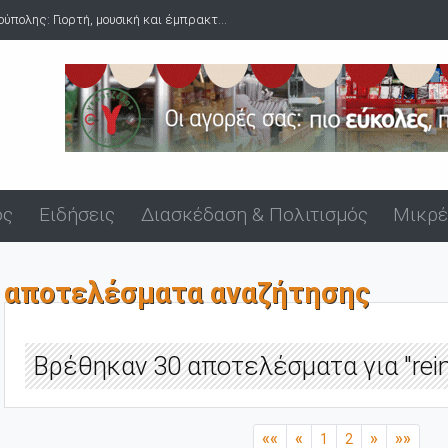
 έμπρακτ...
Δύο συλλήψεις για ναρκωτικά στο λιμάνι της Αλεξανδρ
ός
Ειδήσεις
Διασκέδαση & Πολιτισμός
Μικρέ
αποτελέσματα αναζήτησης
Βρέθηκαν 30 αποτελέσματα για "rein
««
«
»
»»
1
2