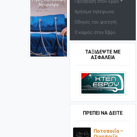
Πρόσβαση στον Έβρο
Χρήσιμα τηλέφωνα
Οδηγός του φοιτητή
Ο καιρός στον Έβρο
ΤΑΞΙΔΕΨΤΕ ΜΕ
ΑΣΦΑΛΕΙΑ
ΠΡΕΠΕΙ ΝΑ ΔΕΙΤΕ
Ποτοποιΐα –
Οινοποιΐα