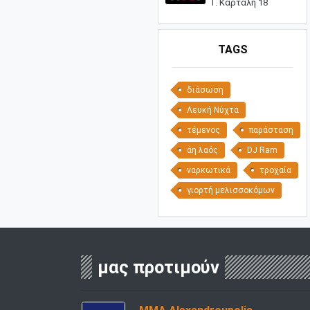
Γ. Καρτάλη 18
TAGS
διάσωση
Λευκή Νύχτα
τέμενος
παράσταση
άη λαός
DJ Ram
ναρκωτικά
τροχαία
γιορτή μελισσοκόμων
μας προτιμούν