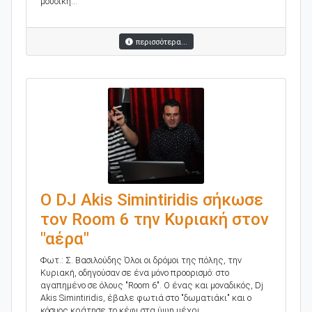
μουσική...
περισσότερα...
O DJ Akis Simintiridis σήκωσε
τον Room 6 την Κυριακή στον
"αέρα"
Φωτ.: Σ. Βασιλούδης Όλοι οι δρόμοι της πόλης, την
Κυριακή, οδηγούσαν σε ένα μόνο προορισμό: στο
αγαπημένο σε όλους "Room 6". Ο ένας και μοναδικός, Dj
Akis Simintiridis, έβαλε φωτιά στο "δωματιάκι" και ο
κόσμος κράτησε το κέφι στα ύψη μέχρι...