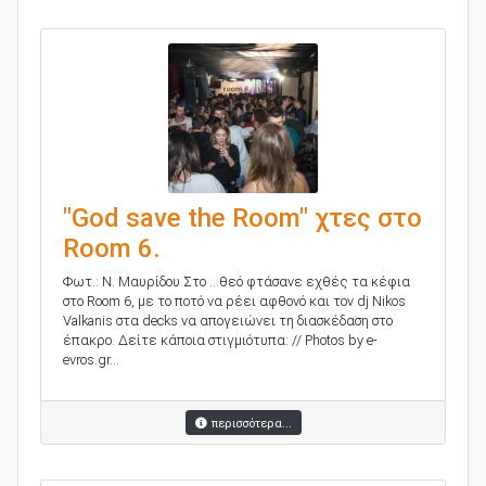
"God save the Room" χτες στο
Room 6.
Φωτ.: Ν. Μαυρίδου Στο ...θεό φτάσανε εχθές τα κέφια
στο Room 6, με το ποτό να ρέει αφθονό και τον dj Nikos
Valkanis στα decks να απογειώνει τη διασκέδαση στο
έπακρο. Δείτε κάποια στιγμιότυπα: // Photos by e-
evros.gr...
περισσότερα...