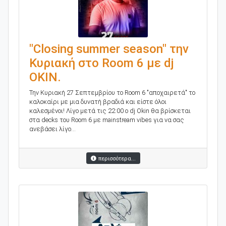
"Closing summer season" την
Κυριακή στο Room 6 με dj
OKIN.
Την Κυριακή 27 Σεπτεμβρίου το Room 6 "αποχαιρετά" το
καλοκαίρι με μια δυνατή βραδιά και είστε όλοι
καλεσμένοι! Λίγο μετά τις 22:00 o dj Okin θα βρίσκεται
στα decks του Room 6 με mainstream vibes για να σας
ανεβάσει λίγο...
περισσότερα...