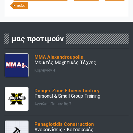
πόλο
μας προτιμούν
ΜΜΑ Alexandroupolis
Μεικτές Μαχητικές Τέχνες
Κομνηνών 4
Danger Zone Fitness factory
Personal & Small Group Training
Αγγέλου Ποιμενίδη 7
Panagiotidis Construction
Ανακαινίσεις - Κατασκευές