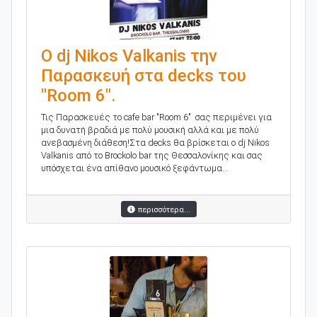
Ο dj Nikos Valkanis την
Παρασκευή στα decks του
"Room 6".
Τις Παρασκευές το cafe bar "Room 6" σας περιμένει για
μια δυνατή βραδιά με πολύ μουσική αλλά και με πολύ
ανεβασμένη διάθεση!Στα decks θα βρίσκεται ο dj Nikos
Valkanis από το Brockolo bar της Θεσσαλονίκης και σας
υπόσχεται ένα απίθανο μουσικό ξεφάντωμα...
περισσότερα...