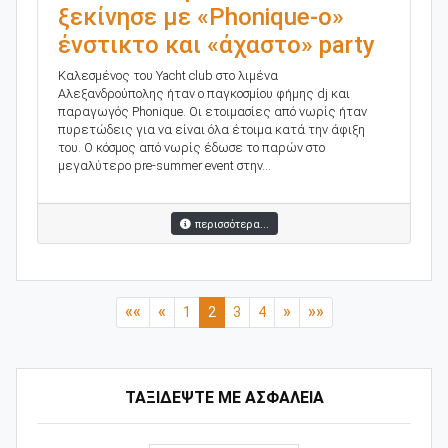
ξεκίνησε με «Phonique-o»
ένστικτο και «άχαστο» party
Καλεσμένος του Yacht club στο λιμένα
Αλεξανδρούπολης ήταν ο παγκοσμίου φήμης dj και
παραγωγός Phonique. Οι ετοιμασίες από νωρίς ήταν
πυρετώδεις για να είναι όλα έτοιμα κατά την άφιξη
του. Ο κόσμος από νωρίς έδωσε το παρών στο
μεγαλύτερο pre-summer event στην...
περισσότερα...
««
«
»
»»
1
2
3
4
ΤΑΞΙΔΕΨΤΕ ΜΕ ΑΣΦΑΛΕΙΑ