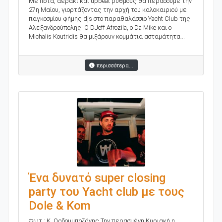
Με ποτά, αεράκι και upbeat ρυθμούς θα περάσουμε την
27η Μαίου, γιορτάζοντας την αρχή του καλοκαιριού με
παγκοσμίου φήμης djs στο παραθαλάσσιο Yacht Club της
Αλεξανδρούπολης. Ο DJeff Afrozila, ο Da Mike και ο
Michalis Koutridis θα μιξάρουν κομμάτια ασταμάτητα...
περισσότερα...
Ένα δυνατό super closing
party του Yacht club με τους
Dole & Kom
Φωτ.: Κ. Ορδουμποζάνης Την περασμένη Κυριακή η