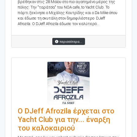
βρέθηκαν στις 28 Μαΐου στο πιο αγαπημένο μέρος της
πόλης: Tην "ταράτσα" του ΝΟΑ cafe, to Υacht Club. Το
πάρτι ξεκίνησε ο Μιχάλης Κουτρίδης και ο Da Mike όπου
και έδωσε τη σκυτάλη στον δημοφιλέστερο DJeff
Afrozila. O DJeff Afrozila έδωσε τον καλύτερό...
περισσότερα...
Ο DJeff Afrozila έρχεται στο
Yacht Club για την... έναρξη
του καλοκαιριού