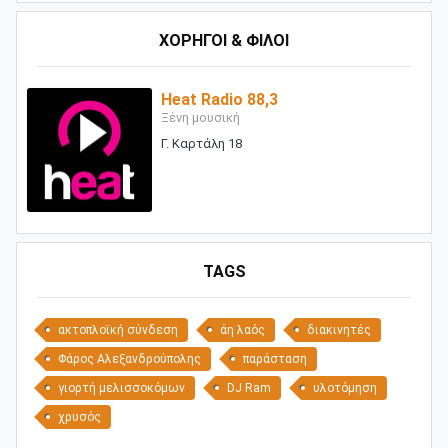
ΧΟΡΗΓΟΙ & ΦΙΛΟΙ
Heat Radio 88,3
Ξένη μουσική
Γ. Καρτάλη 18
TAGS
ακτοπλοϊκή σύνδεση
άη λαός
διακινητές
Φάρος Αλεξανδρούπολης
παράσταση
γιορτή μελισσοκόμων
DJ Ram
υλοτόμηση
χρυσός