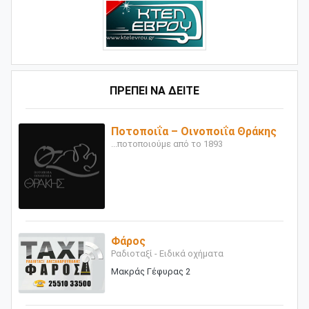
ΠΡΕΠΕΙ ΝΑ ΔΕΙΤΕ
Ποτοποιΐα – Οινοποιΐα Θράκης
...ποτοποιούμε από το 1893
Φάρος
Ραδιοταξί - Ειδικά οχήματα
Μακράς Γέφυρας 2