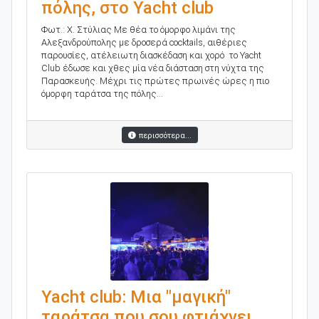
πόλης, στο Yacht club
Φωτ.: Χ. Στύλιας Με θέα το όμορφο λιμάνι της
Αλεξανδρούπολης με δροσερά cocktails, αιθέριες
παρουσίες, ατέλειωτη διασκέδαση και χορό το Yacht
Club έδωσε και χθες μία νέα διάσταση στη νύχτα της
Παρασκευής. Μέχρι τις πρώτες πρωινές ώρες η πιο
όμορφη ταράτσα της πόλης...
περισσότερα...
Yacht club: Μια "μαγική"
ταράτσα που σου φτιάχνει