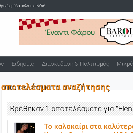
 του ΝΟΑ!
Άνδρας επιδείκνυε τα γεννητικά του όργανα σ
ός
Ειδήσεις
Διασκέδαση & Πολιτισμός
Μικρέ
αποτελέσματα αναζήτησης
Βρέθηκαν 1 αποτελέσματα για "Elen
Το καλοκαίρι στα καλύτερά