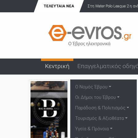
ΤΕΛΕΥΤΑΊΑ ΝΈΑ
Στη Water Polo League 2 η ανδρική ομάδα πόλο
Κεντρική
Επαγγελματικός οδηγ
Ο Νομός Έβρου
Οι Δήμοι του Έβρου
Παράδοση & Πολιτισμός
Τουρισμός & Αξιοθέατα
Υγεία & Πρόνοια