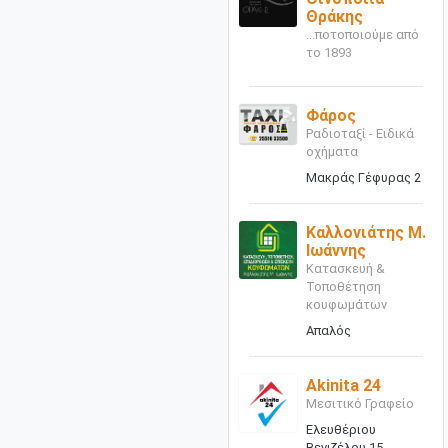
Θράκης
...ποτοποιούμε από
το 1893
Φάρος
Ραδιοταξί - Ειδικά
οχήματα
Μακράς Γέφυρας 2
Καλλονιάτης Μ.
Ιωάννης
Κατασκευή &
Τοποθέτηση
κουφωμάτων
Απαλός
Akinita 24
Μεσιτικό Γραφείο
Ελευθέριου
Βενιζέλου 15