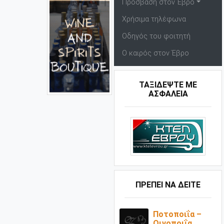
Πρόσβαση στον Έβρο
Χρήσιμα τηλέφωνα
Οδηγός του φοιτητή
Ο καιρός στον Έβρο
ΤΑΞΙΔΕΨΤΕ ΜΕ
ΑΣΦΑΛΕΙΑ
ΠΡΕΠΕΙ ΝΑ ΔΕΙΤΕ
Ποτοποιΐα –
Οινοποιΐα