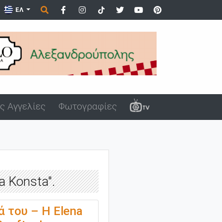
ε ανήλικα στον Άβ...
ΕΛ
ς Αγγελίες
Φωτογραφίες
a Konsta".
 του – Η Elena