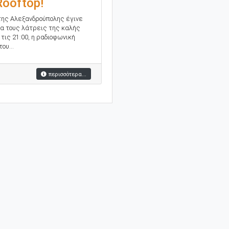
ooftop!
 της Αλεξανδρούπολης έγινε
ια τους λάτρεις της καλής
τις 21:00, η ραδιοφωνική
ου...
περισσότερα...