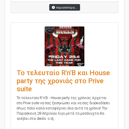
περισσότερα...
Το τελευταίο R'n'B και House
party της χρονιάς στο Prive
suite
Το τελευταίο R'n'B - House party της χρόνιας έρχεται
στο Prive suite να σας ξεσηκώσει και να σας διασκεδάσει
όπως πολύ καλά καταφέρνει όλα αυτά τα χρόνια! Την
Παρασκευή 28 Απριλίου λίγο μετά τα μεσάνυχτα θα
ανέβει στα decks ο dj...