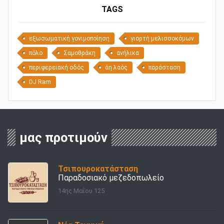
TAGS
εξωσωματική γονιμοποίηση
γιορτή μελισσοκόμων
πόλο
Σαμοθράκη
ανήλικα
περιφερειακή οδός
άη λαός
παράσταση
DJ Ram
μας προτιμούν
Τσιπουροκατάσταση
Παραδοσιακό μεζεδοπωλείο
14ης Μαΐου 125