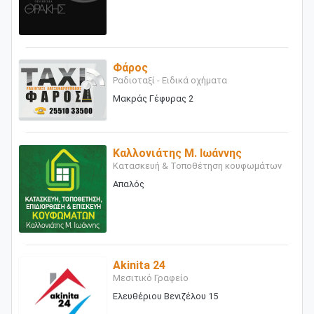
Φάρος
Ραδιοταξί - Ειδικά οχήματα
Μακράς Γέφυρας 2
Καλλονιάτης Μ. Ιωάννης
Κατασκευή & Τοποθέτηση κουφωμάτων
Απαλός
Akinita 24
Μεσιτικό Γραφείο
Ελευθέριου Βενιζέλου 15