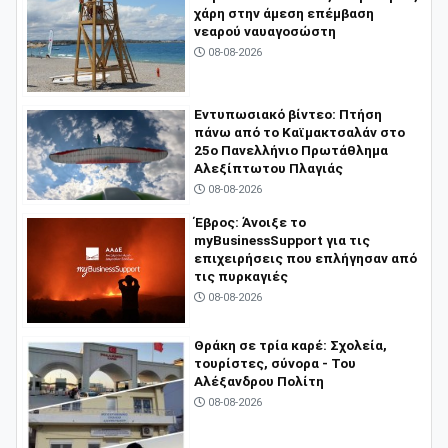
χάρη στην άμεση επέμβαση
νεαρού ναυαγοσώστη
08-08-2026
​Εντυπωσιακό βίντεο: Πτήση
πάνω από το Καϊμακτσαλάν στο
25ο Πανελλήνιο Πρωτάθλημα
Αλεξίπτωτου Πλαγιάς
08-08-2026
Έβρος: Άνοιξε το
myBusinessSupport για τις
επιχειρήσεις που επλήγησαν από
τις πυρκαγιές
08-08-2026
Θράκη σε τρία καρέ: Σχολεία,
τουρίστες, σύνορα - Του
Αλέξανδρου Πολίτη
08-08-2026