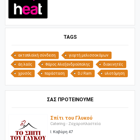
TAGS
ακτοπλοϊκή σύνδεση
γιορτή μελισσοκόμων
άη λαός
Φάρος Αλεξανδρούπολης
διακινητές
χρυσός
παράσταση
DJ Ram
υλοτόμηση
ΣΑΣ ΠΡΟΤΕΙΝΟΥΜΕ
Σπίτι του Γλυκού
Catering - Ζαχαροπλαστεία
Ι. Καβύρη 47