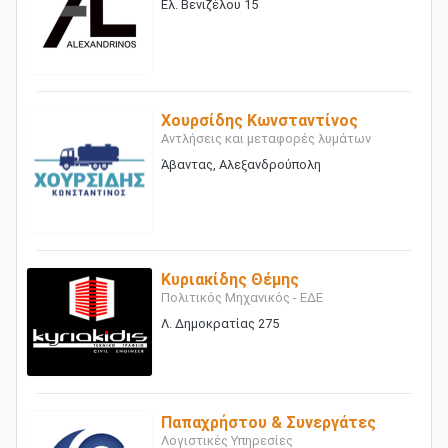
Ελ. Βενιζέλου 15
Χουρσίδης Κωνσταντίνος
Αντλήσεις και μεταφορές λυμάτων
Άβαντας, Αλεξανδρούπολη
Κυριακίδης Θέμης
Πολιτικός Μηχανικός - ΕΔΕ
Λ. Δημοκρατίας 275
Παπαχρήστου & Συνεργάτες
Λογιστικές Υπηρεσίες