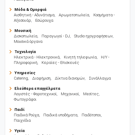
Μόδα & Ομορφιά
Αισθητική - Αδυνάτισμα
,
Αρωματοπωλεία
,
Κοσμήματα -
Αξεσουάρ
,
Εσώρουχα
Μουσική
Δισκοπωλεία
,
Παραγωγοί - DJ
,
Studio ηχογραφήσεων
,
Μουσικά όργανα
Τεχνολογία
Ηλεκτρικά - Ηλεκτρονικά
,
Κινητή τηλεφωνία
,
Η/Υ -
Πληροφορική
,
Κεραίες - Επισκευές
Υπηρεσίες
Catering
,
Διαφήμιση
,
Δίκτυα διανομών
,
Συνάλλαγμα
Ελεύθερα επαγγέλματα
Λογιστές - Φοροτεχνικοί
,
Μηχανικοί
,
Μεσίτες
,
Φωτογράφοι
Παιδί
Παιδικά Ρούχα
,
Παιδικά υποδήματα
,
Παιδότοποι
,
Παιχνίδια
Υγεία