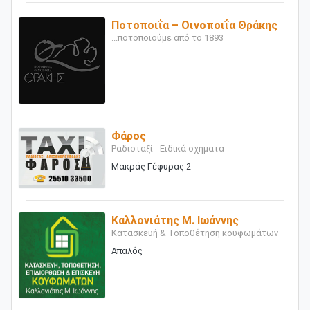
Ποτοποιΐα – Οινοποιΐα Θράκης
...ποτοποιούμε από το 1893
Φάρος
Ραδιοταξί - Ειδικά οχήματα
Μακράς Γέφυρας 2
Καλλονιάτης Μ. Ιωάννης
Κατασκευή & Τοποθέτηση κουφωμάτων
Απαλός