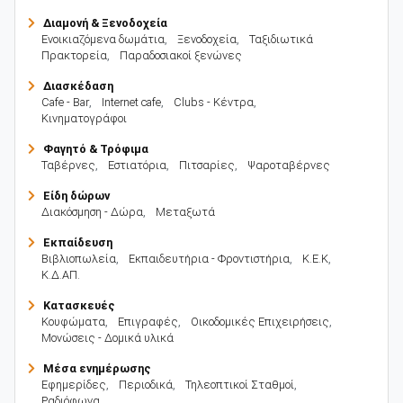
Διαμονή & Ξενοδοχεία
Ενοικιαζόμενα δωμάτια
,
Ξενοδοχεία
,
Ταξιδιωτικά
Πρακτορεία
,
Παραδοσιακοί ξενώνες
Διασκέδαση
Cafe - Bar
,
Internet cafe
,
Clubs - Κέντρα
,
Κινηματογράφοι
Φαγητό & Τρόφιμα
Ταβέρνες
,
Εστιατόρια
,
Πιτσαρίες
,
Ψαροταβέρνες
Είδη δώρων
Διακόσμηση - Δώρα
,
Μεταξωτά
Εκπαίδευση
Βιβλιοπωλεία
,
Εκπαιδευτήρια - Φροντιστήρια
,
Κ.Ε.Κ
,
Κ.Δ.ΑΠ.
Κατασκευές
Κουφώματα
,
Επιγραφές
,
Οικοδομικές Επιχειρήσεις
,
Μονώσεις - Δομικά υλικά
Μέσα ενημέρωσης
Εφημερίδες
,
Περιοδικά
,
Τηλεοπτικοί Σταθμοί
,
Ραδιόφωνα