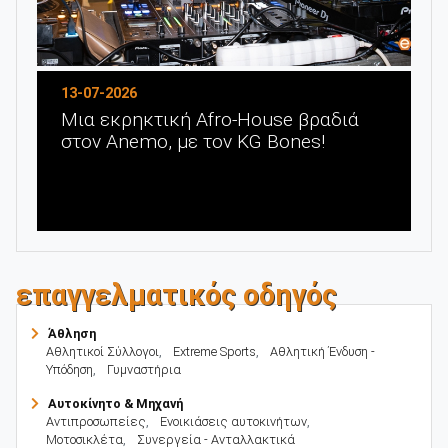
Προηγούμενο
Επόμενο
13-07-2026
Μια εκρηκτική Afro-House βραδιά
στον Anemo, με τον KG Bones!
επαγγελματικός οδηγός
Άθληση
Αθλητικοί Σύλλογοι
,
Extreme Sports
,
Αθλητική Ένδυση -
Υπόδηση
,
Γυμναστήρια
Αυτοκίνητο & Μηχανή
Αντιπροσωπείες
,
Ενοικιάσεις αυτοκινήτων
,
Μοτοσικλέτα
,
Συνεργεία - Ανταλλακτικά