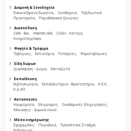
Διαμονή & Ξενοδοχεία
Ενοικιαζόμενα δωμάτια
,
Ξενοδοχεία
,
Ταξιδιωτικά
Πρακτορεία
,
Παραδοσιακοί ξενώνες
Διασκέδαση
Cafe - Bar
,
Internet cafe
,
Clubs - Κέντρα
,
Κινηματογράφοι
Φαγητό & Τρόφιμα
Ταβέρνες
,
Εστιατόρια
,
Πιτσαρίες
,
Ψαροταβέρνες
Είδη δώρων
Διακόσμηση - Δώρα
,
Μεταξωτά
Εκπαίδευση
Βιβλιοπωλεία
,
Εκπαιδευτήρια - Φροντιστήρια
,
Κ.Ε.Κ
,
Κ.Δ.ΑΠ.
Κατασκευές
Κουφώματα
,
Επιγραφές
,
Οικοδομικές Επιχειρήσεις
,
Μονώσεις - Δομικά υλικά
Μέσα ενημέρωσης
Εφημερίδες
,
Περιοδικά
,
Τηλεοπτικοί Σταθμοί
,
Ραδιόφωνα