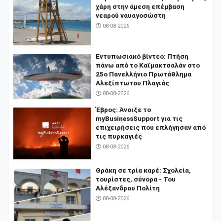
χάρη στην άμεση επέμβαση
νεαρού ναυαγοσώστη
08-08-2026
​Εντυπωσιακό βίντεο: Πτήση
πάνω από το Καϊμακτσαλάν στο
25ο Πανελλήνιο Πρωτάθλημα
Αλεξίπτωτου Πλαγιάς
08-08-2026
Έβρος: Άνοιξε το
myBusinessSupport για τις
επιχειρήσεις που επλήγησαν από
τις πυρκαγιές
08-08-2026
Θράκη σε τρία καρέ: Σχολεία,
τουρίστες, σύνορα - Του
Αλέξανδρου Πολίτη
08-08-2026