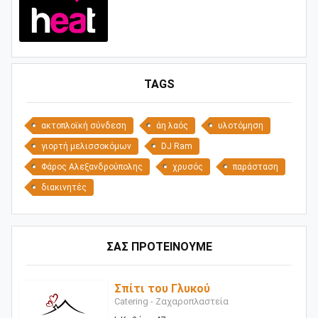
TAGS
ακτοπλοϊκή σύνδεση
άη λαός
υλοτόμηση
γιορτή μελισσοκόμων
DJ Ram
Φάρος Αλεξανδρούπολης
χρυσός
παράσταση
διακινητές
ΣΑΣ ΠΡΟΤΕΙΝΟΥΜΕ
Σπίτι του Γλυκού
Catering - Ζαχαροπλαστεία