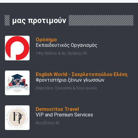
μας προτιμούν
Ορόσημο
Εκπαιδευτικός Οργανισμός
14ης Μαΐου & Αν. Θράκης 52
English World - Σκερλετοπούλου Ελένη
Φροντιστήριο ξένων γλωσσών
Χαριλάου Τρικούπη & Κίου γωνία
Democritus Travel
VIP and Premium Services
Βενιζέλου 43