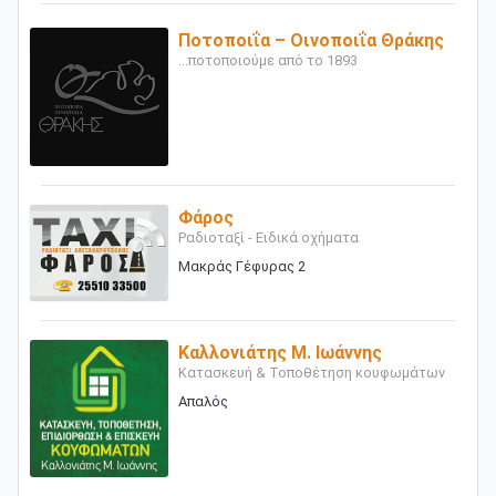
Ποτοποιΐα – Οινοποιΐα Θράκης
...ποτοποιούμε από το 1893
Φάρος
Ραδιοταξί - Ειδικά οχήματα
Μακράς Γέφυρας 2
Καλλονιάτης Μ. Ιωάννης
Κατασκευή & Τοποθέτηση κουφωμάτων
Απαλός