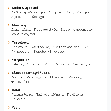
Μόδα & Ομορφιά
Αισθητική - Αδυνάτισμα
,
Αρωματοπωλεία
,
Κοσμήματα -
Αξεσουάρ
,
Εσώρουχα
Μουσική
Δισκοπωλεία
,
Παραγωγοί - DJ
,
Studio ηχογραφήσεων
,
Μουσικά όργανα
Τεχνολογία
Ηλεκτρικά - Ηλεκτρονικά
,
Κινητή τηλεφωνία
,
Η/Υ -
Πληροφορική
,
Κεραίες - Επισκευές
Υπηρεσίες
Catering
,
Διαφήμιση
,
Δίκτυα διανομών
,
Συνάλλαγμα
Ελεύθερα επαγγέλματα
Λογιστές - Φοροτεχνικοί
,
Μηχανικοί
,
Μεσίτες
,
Φωτογράφοι
Παιδί
Παιδικά Ρούχα
,
Παιδικά υποδήματα
,
Παιδότοποι
,
Παιχνίδια
Υγεία