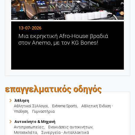
Προηγούμενο
Επόμενο
13-07-2026
Μια εκρηκτική Afro-House βραδιά
στον Anemo, με τον KG Bones!
επαγγελματικός οδηγός
Άθληση
Αθλητικοί Σύλλογοι
,
Extreme Sports
,
Αθλητική Ένδυση -
Υπόδηση
,
Γυμναστήρια
Αυτοκίνητο & Μηχανή
Αντιπροσωπείες
,
Ενοικιάσεις αυτοκινήτων
,
Μοτοσικλέτα
,
Συνεργεία - Ανταλλακτικά