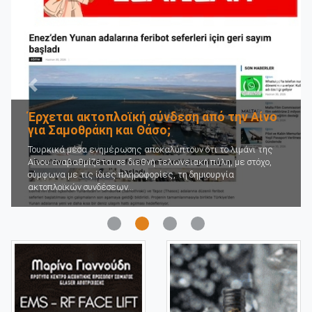
Προηγούμενο
Επόμε
Έρχεται ακτοπλοϊκή σύνδεση από την Αίνο
για Σαμοθράκη και Θάσο;
Τουρκικά μέσα ενημέρωσης αποκαλύπτουν ότι το λιμάνι της
Αίνου αναβαθμίζεται σε διεθνή τελωνειακή πύλη, με στόχο,
σύμφωνα με τις ίδιες πληροφορίες, τη δημιουργία
ακτοπλοϊκών συνδέσεων...