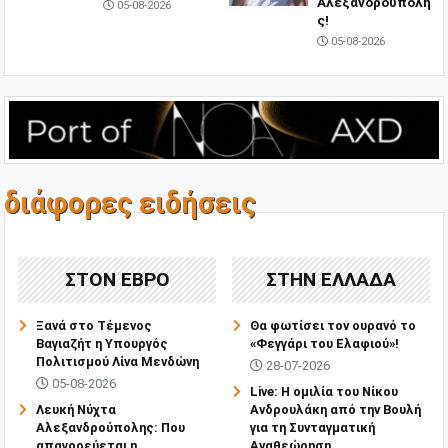
Αλεξανδρούπολη
05-08-2026
ς!
05-08-2026
διάφορες ειδήσεις
ΣΤΟΝ ΕΒΡΟ
ΣΤΗΝ ΕΛΛΑΔΑ
Ξανά στο Τέμενος
Θα φωτίσει τον ουρανό το
Βαγιαζήτ η Υπουργός
«Φεγγάρι του Ελαφιού»!
Πολιτισμού Λίνα Μενδώνη
28-07-2026
05-08-2026
Live: Η ομιλία του Νίκου
Λευκή Νύχτα
Ανδρουλάκη από την Βουλή
Αλεξανδρούπολης: Που
για τη Συνταγματική
απαγορεύεται η
Αναθεώρηση