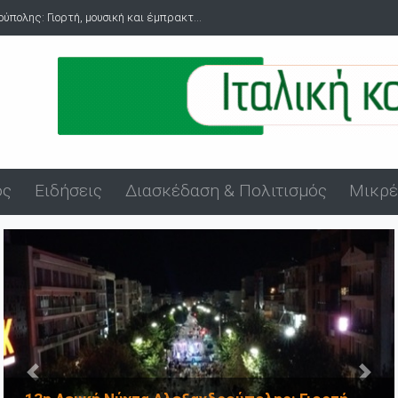
ά στο λιμάνι της Αλεξανδρούπολης μ...
ός
Ειδήσεις
Διασκέδαση & Πολιτισμός
Μικρέ
Προηγούμενο
Επόμ