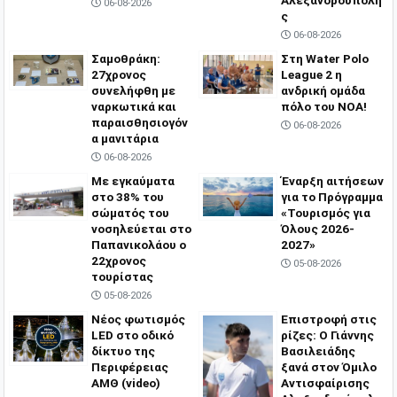
06-08-2026
ς
06-08-2026
Σαμοθράκη:
Στη Water Polo
27χρονος
League 2 η
συνελήφθη με
ανδρική ομάδα
ναρκωτικά και
πόλο του ΝΟΑ!
παραισθησιογόν
06-08-2026
α μανιτάρια
06-08-2026
Με εγκαύματα
Έναρξη αιτήσεων
στο 38% του
για το Πρόγραμμα
σώματός του
«Τουρισμός για
νοσηλεύεται στο
Όλους 2026-
Παπανικολάου ο
2027»
22χρονος
05-08-2026
τουρίστας
05-08-2026
Νέος φωτισμός
Επιστροφή στις
LED στο οδικό
ρίζες: Ο Γιάννης
δίκτυο της
Βασιλειάδης
Περιφέρειας
ξανά στον Όμιλο
ΑΜΘ (video)
Αντισφαίρισης