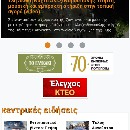
Σε ψυχιατρική εξέταση παραπέμπεται ο
29χρονος επιδειξίας με απόφαση Εισαγγελέα
Νέες πληροφορίες έρχονται στο φως για την υπόθεση που
αναστάτωσε τον οικισμό του Άβαντα Αλεξανδρούπολης, όπου
άνδρας προέβη σε ασελγείς πράξεις μπροστά σε ανήλικα
παιδιά ...
κεντρικές ειδήσεις
​Εντυπωσιακό
Τέλος
βίντεο: Πτήση
Αυγούστου