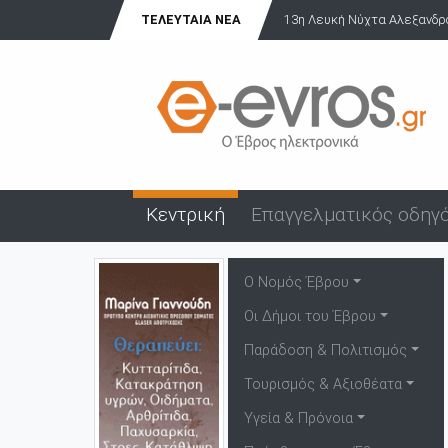
ΤΕΛΕΥΤΑΊΑ ΝΈΑ
Δύο συλλήψεις για ναρκωτικ
Κεντρική
Επαγγελματικός οδηγ
Ο Νομός Έβρου
Οι Δήμοι του Έβρου
Παράδοση & Πολιτισμός
Τουρισμός & Αξιοθέατα
Υγεία & Πρόνοια