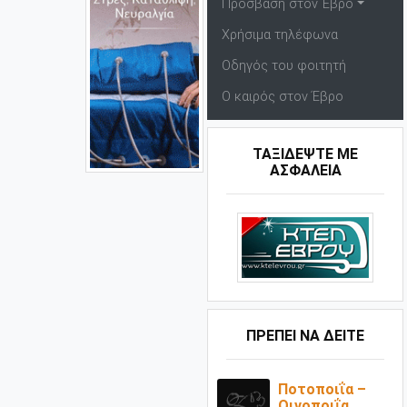
Πρόσβαση στον Έβρο
Χρήσιμα τηλέφωνα
Οδηγός του φοιτητή
Ο καιρός στον Έβρο
ΤΑΞΙΔΕΨΤΕ ΜΕ
ΑΣΦΑΛΕΙΑ
ΠΡΕΠΕΙ ΝΑ ΔΕΙΤΕ
Ποτοποιΐα –
Οινοποιΐα