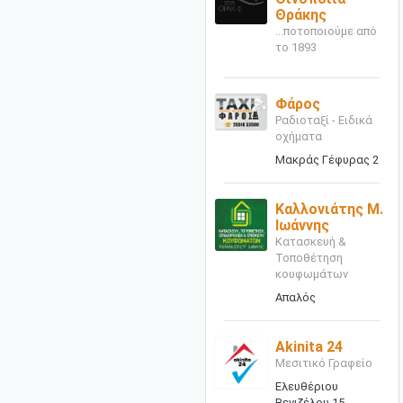
Θράκης
...ποτοποιούμε από
το 1893
Φάρος
Ραδιοταξί - Ειδικά
οχήματα
Μακράς Γέφυρας 2
Καλλονιάτης Μ.
Ιωάννης
Κατασκευή &
Τοποθέτηση
κουφωμάτων
Απαλός
Akinita 24
Μεσιτικό Γραφείο
Ελευθέριου
Βενιζέλου 15