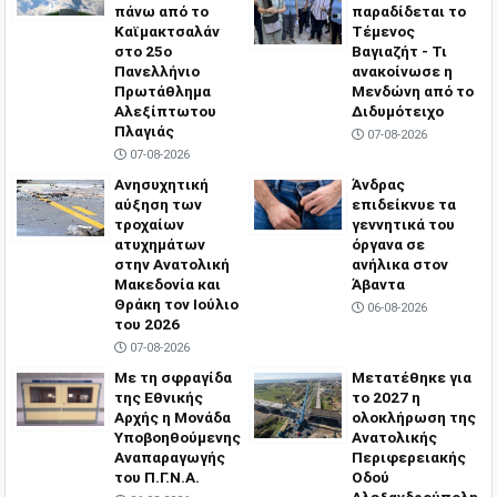
πάνω από το
παραδίδεται το
Καϊμακτσαλάν
Τέμενος
στο 25ο
Βαγιαζήτ - Τι
Πανελλήνιο
ανακοίνωσε η
Πρωτάθλημα
Μενδώνη από το
Αλεξίπτωτου
Διδυμότειχο
Πλαγιάς
07-08-2026
07-08-2026
Ανησυχητική
Άνδρας
αύξηση των
επιδείκνυε τα
τροχαίων
γεννητικά του
ατυχημάτων
όργανα σε
στην Ανατολική
ανήλικα στον
Μακεδονία και
Άβαντα
Θράκη τον Ιούλιο
06-08-2026
του 2026
07-08-2026
Με τη σφραγίδα
Μετατέθηκε για
της Εθνικής
το 2027 η
Αρχής η Μονάδα
ολοκλήρωση της
Υποβοηθούμενης
Ανατολικής
Αναπαραγωγής
Περιφερειακής
του Π.Γ.Ν.Α.
Οδού
Αλεξανδρούπολη