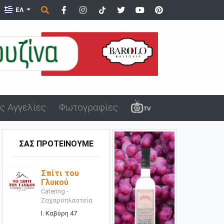
ΕΛ
ς Αγγελίες
Φωτογραφίες
ΣΑΣ ΠΡΟΤΕΙΝΟΥΜΕ
Σπίτι του
Γλυκού
Catering -
Ζαχαροπλαστεία
ενο
Ι. Καβύρη 47