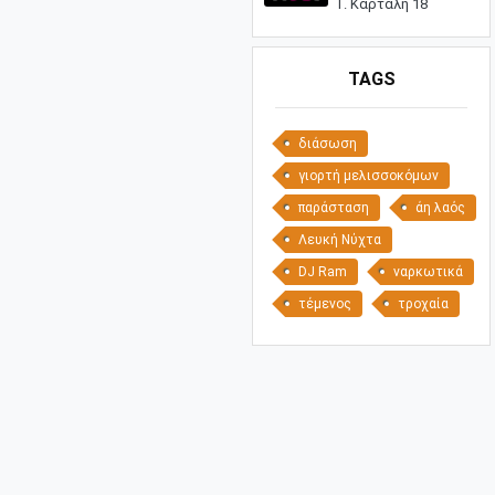
Γ. Καρτάλη 18
TAGS
διάσωση
γιορτή μελισσοκόμων
παράσταση
άη λαός
Λευκή Νύχτα
DJ Ram
ναρκωτικά
τέμενος
τροχαία