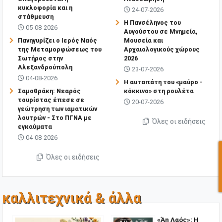
κυκλοφορία και η
24-07-2026
στάθμευση
Η Πανσέληνος του
05-08-2026
Αυγούστου σε Μνημεία,
Πανηγυρίζει ο Ιερός Ναός
Μουσεία και
της Μεταμορφώσεως του
Αρχαιολογικούς χώρους
Σωτήρος στην
2026
Αλεξανδρούπολη
23-07-2026
04-08-2026
Η αυταπάτη του «μαύρο -
Σαμοθράκη: Νεαρός
κόκκινο» στη ρουλέτα
τουρίστας έπεσε σε
20-07-2026
γεώτρηση των ιαματικών
λουτρών - Στο ΠΓΝΑ με
Όλες οι ειδήσεις
εγκαύματα
04-08-2026
Όλες οι ειδήσεις
καλλιτεχνικά & άλλα
«Άη Λαός»: Η