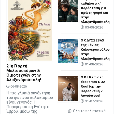
καθηλωτική
παράσταση για
πρώτη φορά και
στην
Αλεξανδρούπολη
03-08-2026
O ΟΔΥΣΣΕΒΑΧ
της Ξένιας
Καλογεροπούλου
στην
Αλεξανδρούπολη
01-08-2026
21η Γιορτή
Μελισσοκόμων &
Οικοτεχνών στην
Ο DJ Ram στα
Αλεξανδρούπολη!
decks του NOA
Rooftop την
06-08-2026
Παρασκευή 7
Η πιο γλυκιά συνάντηση
Αυγούστου!
του φετινού καλοκαιριού
31-07-2026
είναι γεγονός. Η
Περιφερειακή Ενότητα
Έβρου, μέσω της
Όλα τα πολιτιστικά