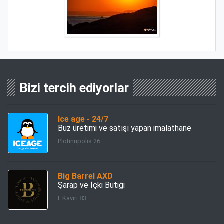
Bizi tercih ediyorlar
Ice age - 24/7
Buz üretimi ve satışı yapan imalathane
Plotinupolis 26
Big Barrel AXD
Şarap ve İçki Butiği
I. Kaviri 83