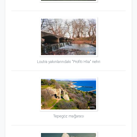
Loutra yakınlarındaki "Profiti Hlia" nehri
Tepegöz mağarası